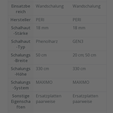
Schutzlack
kreuzverleimter
kreuzverleimter
Einsatzbe
Wandschalung
Wandschalung
versiegelt geht
reich
Birkenplatte.
Birkenplatte.
Ihre
Hersteller
PERI
PERI
montagefertige
Bestellen Sie das
Mit speziellem
Ersatzplatten
Schalhaut
18 mm
18 mm
komplette
Schutzlack
auf die Reise.
-Stärke
Zubehör zum
versiegelt geht
Passgenau zu
Sanieren gleich
Schalhaut
Phenolharz
GEN3
Ihre
Ihren
mit. - Von der
-Typ
montagefertige
Elementrahmen.
Dichtfugenmass
Ersatzplatten
Schalungs
50 cm
20 cm
; 50 cm
Darauf können
e, Nieten,
inkl. bereits
-Breite
Sie sich
Schrauben,
verbauter MX
verlassen.
Schalungs
330 cm
330 cm
Kunststoffeinsät
Wechseldichtun
-Höhe
zen bis zu
g auf die Reise.
Schalungs
MAXIMO
MAXIMO
Reparaturplättc
Passgenau zu
-System
hen.
Ihren
Sonstige
Ersatzplatten
Ersatzplatten
Elementrahmen.
Ersatzplatten
Eigenscha
paarweise
paarweise
Darauf können
paarweise
ften
Sie sich