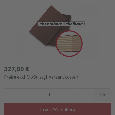
Bildergalerie überspringen
327,00 €
Preise exkl. MwSt. zzgl. Versandkosten
P
Stk
In den Warenkorb