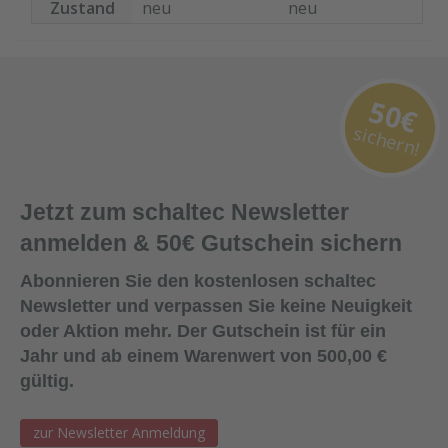
verlassen.
Zustand
neu
neu
Inklusive
Dichtungen
Bestellen Sie das
MX15
komplette
50€
Zubehör zum
Sanieren gleich
sichern!
mit. - Von der
Dichtfugenmass
e, Nieten,
Jetzt zum schaltec Newsletter
Schrauben,
anmelden & 50€ Gutschein sichern
Kunststoffeinsät
zen bis zu
Abonnieren Sie den kostenlosen schaltec
Reparaturplättc
Newsletter und verpassen Sie keine Neuigkeit
hen.
oder Aktion mehr. Der Gutschein ist für ein
Jahr und ab einem Warenwert von 500,00 €
Ersatzplatten
gültig.
paarweise.
zur Newsletter Anmeldung