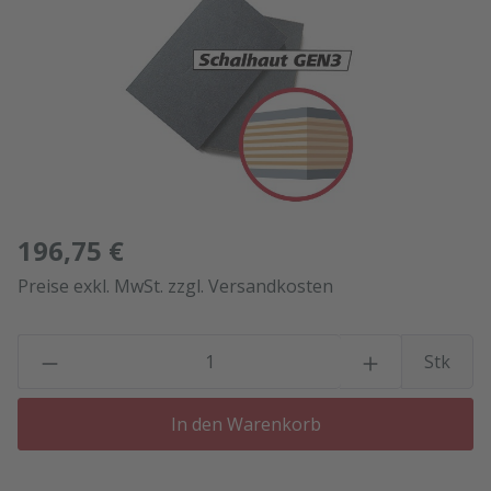
196,75 €
Preise exkl. MwSt. zzgl. Versandkosten
P
Stk
In den Warenkorb