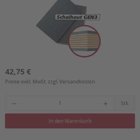
42,75 €
Preise exkl. MwSt. zzgl. Versandkosten
P
Stk
In den Warenkorb