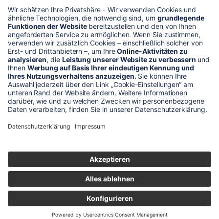
* Alle Preise verstehen sich zzgl. Mehrwertsteuer und Versandkosten
Unser Shop-Angebot richtet sich nur an gewerbliche
Kunden!
** LP = Listenneupreis (netto) des Herstellers
Anfragen und Bestellungen werden persönlich von unseren
Mitarbeitern bearbeitet. Sie erhalten in jedem Fall ein Angebot bzw.
eine Auftragsbestätigung.
Produktabbildungen von Gebrauchtartikeln entsprechen nicht immer
der vorrätigen Ware - sie können ähnliche Produkte zeigen.
© 2026 schaltec GmbH |
Impressum