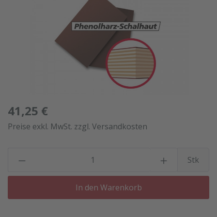
41,25 €
Preise exkl. MwSt. zzgl. Versandkosten
P
Stk
In den Warenkorb