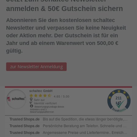
Dichtmittel gelangt (um die Haftwirkung nicht zu
anmelden & 50€ Gutschein sichern
beeinträchtigen).Lagerung:18 Monate bei ungeöffneter
Verpackung an einem kühlen und trockenen Lagerort bei
Abonnieren Sie den kostenlosen schaltec
Temperaturen zwischen +5°C und +25
Newsletter und verpassen Sie keine Neuigkeit
°C. Lieferform:600ml Folienbeutel, 12
oder Aktion mehr. Der Gutschein ist für ein
Beutel/KartonFarbe:SchwarzAbgabe:Nur in Verbindung mit
Jahr und ab einem Warenwert von 500,00 €
Bestellung von Ersatzplatten in passender Menge!
gültig.
zur Newsletter Anmeldung