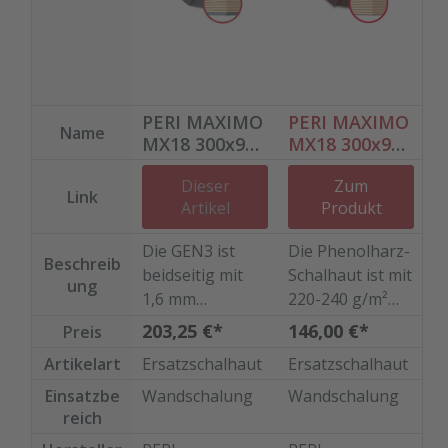
Dichtmittel gelangt (um die Haftwirkung nicht zu
beeinträchtigen).Lagerung:18 Monate bei ungeöffneter
Verpackung an einem kühlen und trockenen Lagerort bei
Temperaturen zwischen +5°C und +25
°C. Lieferform:600ml Folienbeutel, 12
PERI MAXIMO
PERI MAXIMO
Beutel/KartonFarbe:SchwarzAbgabe:Nur in Verbindung mit
Name
MX18 300x90
MX18 300x90
Bestellung von Ersatzplatten in passender Menge!
Schalhaut
Schalhaut
Dieser
Zum
GEN3
Phenolharz
Link
Artikel
Produkt
Die GEN3 ist
Die Phenolharz-
Beschreib
beidseitig mit
Schalhaut ist mit
ung
1,6 mm
220-240 g/m²
Kunststoff
Phenolharz
203,25 €*
146,00 €*
Preis
beschichtet auf
beschichtet, auf
Mit speziellem
Artikelart
Ersatzschalhaut
Ersatzschalhaut
hochwertiger
hochwertiger
Schutzlack
kreuzverleimter
kreuzverleimter
Einsatzbe
Wandschalung
Wandschalung
versiegelt geht
reich
Birkenplatte.
Birkenplatte.
Ihre