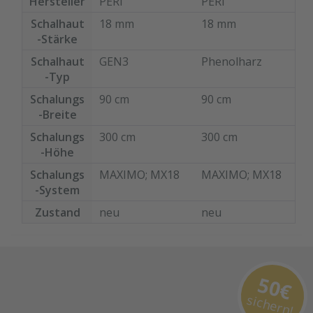
Hersteller
PERI
PERI
montagefertige
Bestellen Sie das
Mit speziellem
Ersatzplatten
Schalhaut
18 mm
18 mm
komplette
Schutzlack
auf die Reise.
-Stärke
Zubehör zum
versiegelt geht
Passgenau zu
Sanieren gleich
Schalhaut
GEN3
Phenolharz
Ihre
Ihren
mit. - Von der
-Typ
montagefertige
Elementrahmen.
Dichtfugenmass
Ersatzplatten
Schalungs
90 cm
90 cm
Darauf können
e, Nieten,
inkl. bereits
-Breite
Sie sich
Schrauben,
verbauter MX
verlassen.
Schalungs
300 cm
300 cm
Kunststoffeinsät
Wechseldichtun
-Höhe
zen bis zu
g auf die Reise.
Schalungs
MAXIMO
; MX18
MAXIMO
; MX18
Reparaturplättc
Passgenau zu
-System
hen.
Ihren
Zustand
neu
neu
Elementrahmen.
Inklusive
Darauf können
Dichtungen
Sie sich
MX18
verlassen.
50€
sichern!
Bestellen Sie das