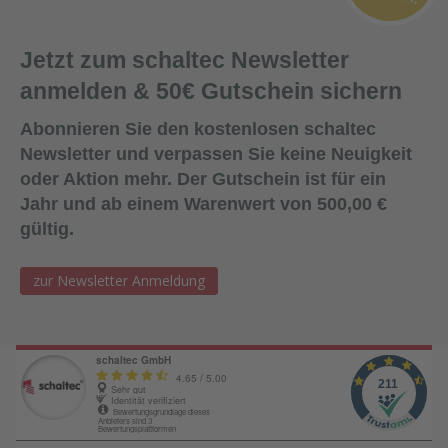
komplette
Zubehör zum
Sanieren gleich
Jetzt zum schaltec Newsletter
mit. - Von der
anmelden & 50€ Gutschein sichern
Dichtfugenmass
e, Nieten,
Abonnieren Sie den kostenlosen schaltec
Schrauben,
Newsletter und verpassen Sie keine Neuigkeit
Kunststoffeinsät
oder Aktion mehr. Der Gutschein ist für ein
zen bis zu
Jahr und ab einem Warenwert von 500,00 €
Reparaturplättc
gültig.
hen.<?
xml:namespace
zur Newsletter Anmeldung
prefix="o" />