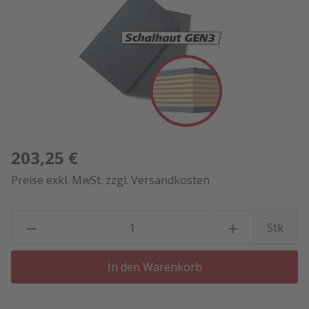
203,25 €
Preise exkl. MwSt. zzgl. Versandkosten
P
Stk
In den Warenkorb