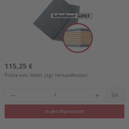
115,25 €
Preise exkl. MwSt. zzgl. Versandkosten
P
Stk
In den Warenkorb