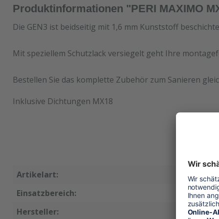
Produktinformationen "PERI MAXIMO M
Die GEN3 ist beidseitig mit 1,6 mm Kunststoff beschicht
Mit speziellem Schutzlack versiegelt geht Ihre montagef
Bestellen Sie das komplette Zubehör zum Sanieren gleic
Inklusive Dichtungen MX18
Artikelart:
Ersatzsc
Einsatzbereich:
Wandsch
Hersteller:
PERI