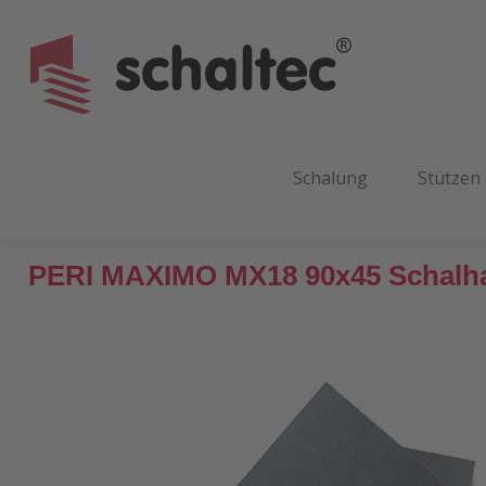
m Hauptinhalt springen
Zur Suche springen
Zur Hauptnavigation springen
Schalung
Stützen
PERI MAXIMO MX18 90x45 Schalh
Bildergalerie überspringen