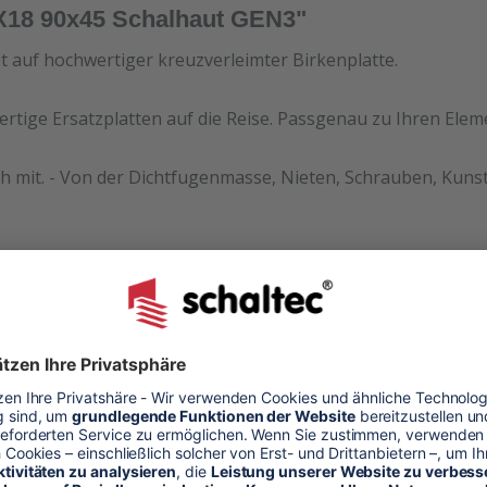
X18 90x45 Schalhaut GEN3"
et auf hochwertiger kreuzverleimter Birkenplatte.
ertige Ersatzplatten auf die Reise. Passgenau zu Ihren Ele
h mit. - Von der Dichtfugenmasse, Nieten, Schrauben, Kunst
halhaut
alung