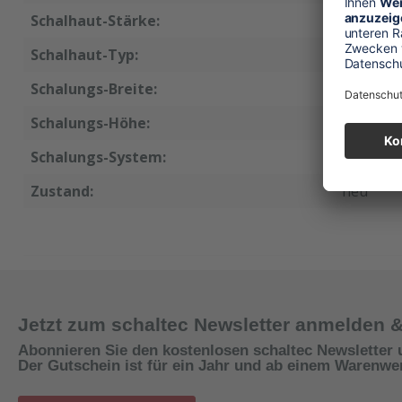
Schalhaut-Stärke:
18 mm
Schalhaut-Typ:
GEN3
Schalungs-Breite:
45 cm
Schalungs-Höhe:
90 cm
Schalungs-System:
MAXIMO
Zustand:
neu
Jetzt zum schaltec Newsletter anmelden 
Abonnieren Sie den kostenlosen schaltec Newsletter 
Der Gutschein ist für ein Jahr und ab einem Warenwert