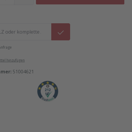
 Anfrage
tel hinzufügen
mmer:
51004621