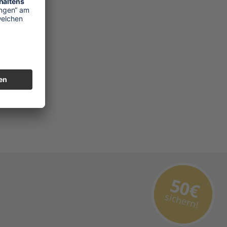
50€
sichern!