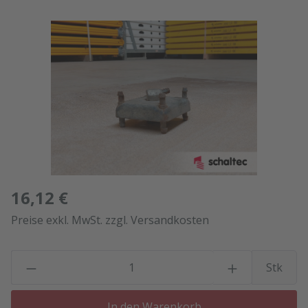
Bildergalerie überspringen
16,12 €
Preise exkl. MwSt. zzgl. Versandkosten
P
Stk
In den Warenkorb