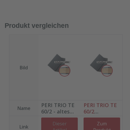
Produkt vergleichen
Bild
PERI TRIO TE
PERI TRIO TE
P
Name
60/2 - altes
60/2
6
Modell
Schalhaut
P
Dieser
Zum
Schalhaut
GEN3
Link