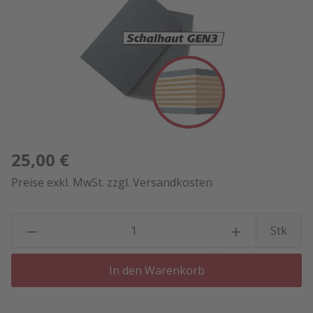
25,00 €
Preise exkl. MwSt. zzgl. Versandkosten
P
Stk
In den Warenkorb