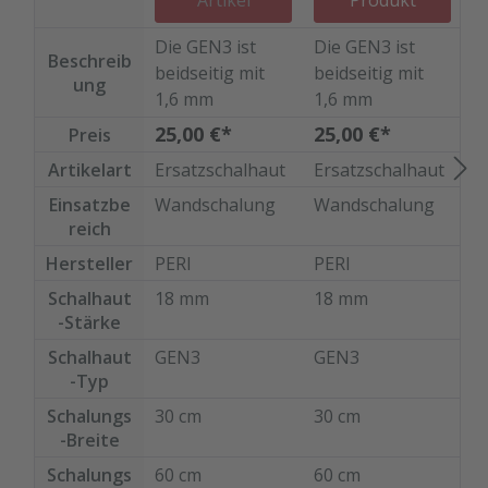
Artikel
Produkt
GEN3
Die GEN3 ist
Die GEN3 ist
D
Beschreib
beidseitig mit
beidseitig mit
S
ung
1,6 mm
1,6 mm
2
Kunststoff
Kunststoff
P
I
25,00 €*
25,00 €*
1
Preis
beschichtet auf
beschichtet auf
b
A
Artikelart
Ersatzschalhaut
Ersatzschalhaut
E
hochwertiger
hochwertiger
h
0
kreuzverleimter
kreuzverleimter
k
P
Einsatzbe
Wandschalung
Wandschalung
W
reich
Birkenplatte.
Birkenplatte.
B
s
V
1
f
Hersteller
PERI
PERI
P
M
f
Mit speziellem
Mit speziellem
Schalhaut
18 mm
18 mm
1
S
A
=
Schutzlack
Schutzlack
-Stärke
v
V
F
a
versiegelt geht
versiegelt geht
Schalhaut
GEN3
GEN3
P
I
m
Ihre
Ihre
-Typ
m
Va
montagefertige
montagefertige
E
f
Schalungs
30 cm
30 cm
6
Ersatzplatten
Ersatzplatten
au
l
-Breite
auf die Reise.
auf die Reise.
P
g
Passgenau zu
Passgenau zu
Schalungs
60 cm
60 cm
6