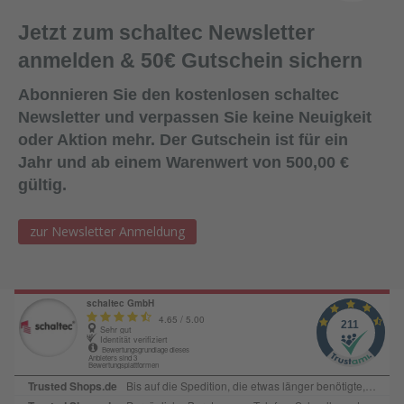
mit Hilfe eines Glättmittels. Achten Sie darauf, dass keine
Jetzt zum schaltec Newsletter
Seifenlösung zwischen die Fugenkanten und das
Dichtmittel gelangt (um die Haftwirkung nicht zu
anmelden & 50€ Gutschein sichern
beeinträchtigen).Lagerung:18 Monate bei ungeöffneter
Verpackung an einem kühlen und trockenen Lagerort bei
Abonnieren Sie den kostenlosen schaltec
Temperaturen zwischen +5°C und +25
Newsletter und verpassen Sie keine Neuigkeit
°C. Lieferform:600ml Folienbeutel, 12
oder Aktion mehr. Der Gutschein ist für ein
Beutel/KartonFarbe:SchwarzAbgabe:Nur in Verbindung mit
Jahr und ab einem Warenwert von 500,00 €
Bestellung von Ersatzplatten in passender Menge!
gültig.
zur Newsletter Anmeldung