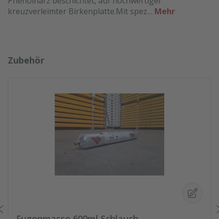
Phenolharz beschichtet, auf hochwertiger
kreuzverleimter Birkenplatte.Mit spez…
Mehr
Produktgalerie überspringen
Zubehör
Fugenmasse 600ml Schlauch