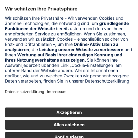
* Alle Preise verstehen sich zzgl. Mehrwertsteuer und Versandkosten
Unser Shop-Angebot richtet sich nur an gewerbliche
Kunden!
** LP = Listenneupreis (netto) des Herstellers
Anfragen und Bestellungen werden persönlich von unseren
Mitarbeitern bearbeitet. Sie erhalten in jedem Fall ein Angebot bzw.
eine Auftragsbestätigung.
Produktabbildungen von Gebrauchtartikeln entsprechen nicht immer
der vorrätigen Ware - sie können ähnliche Produkte zeigen.