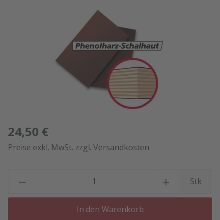
Bildergalerie überspringen
24,50 €
Preise exkl. MwSt. zzgl. Versandkosten
P
Stk
In den Warenkorb