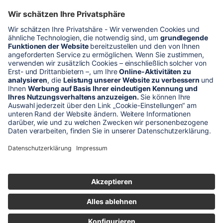
* Alle Preise verstehen sich zzgl. Mehrwertsteuer und Versandkosten
Unser Shop-Angebot richtet sich nur an gewerbliche
Kunden!
** LP = Listenneupreis (netto) des Herstellers
Anfragen und Bestellungen werden persönlich von unseren
Mitarbeitern bearbeitet. Sie erhalten in jedem Fall ein Angebot bzw.
eine Auftragsbestätigung.
Produktabbildungen von Gebrauchtartikeln entsprechen nicht immer
der vorrätigen Ware - sie können ähnliche Produkte zeigen.