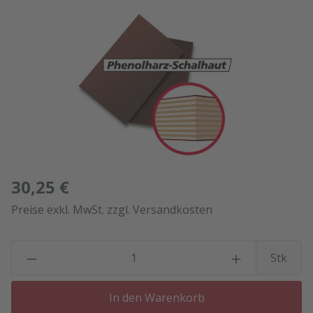
Bildergalerie überspringen
30,25 €
Preise exkl. MwSt. zzgl. Versandkosten
P
Stk
In den Warenkorb