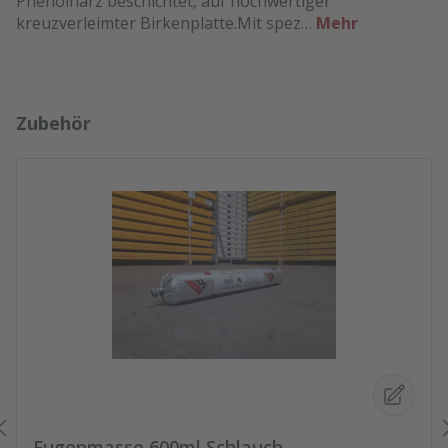
Phenolharz beschichtet, auf hochwertiger
kreuzverleimter Birkenplatte.Mit spez…
Mehr
Produktgalerie überspringen
Zubehör
Fugenmasse 600ml Schlauch