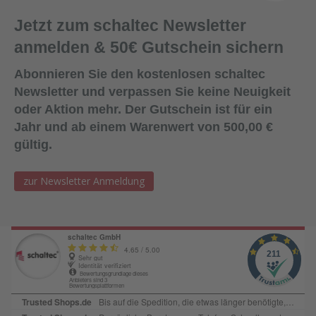
mit Hilfe eines Glättmittels. Achten Sie darauf, dass keine
Jetzt zum schaltec Newsletter
Seifenlösung zwischen die Fugenkanten und das
Dichtmittel gelangt (um die Haftwirkung nicht zu
anmelden & 50€ Gutschein sichern
beeinträchtigen).Lagerung:18 Monate bei ungeöffneter
Verpackung an einem kühlen und trockenen Lagerort bei
Abonnieren Sie den kostenlosen schaltec
Temperaturen zwischen +5°C und +25
Newsletter und verpassen Sie keine Neuigkeit
°C. Lieferform:600ml Folienbeutel, 12
oder Aktion mehr. Der Gutschein ist für ein
Beutel/KartonFarbe:SchwarzAbgabe:Nur in Verbindung mit
Jahr und ab einem Warenwert von 500,00 €
Bestellung von Ersatzplatten in passender Menge!
gültig.
zur Newsletter Anmeldung