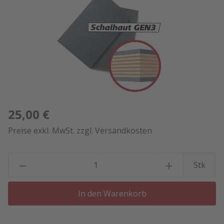
25,00 €
Preise exkl. MwSt. zzgl. Versandkosten
P
Stk
In den Warenkorb