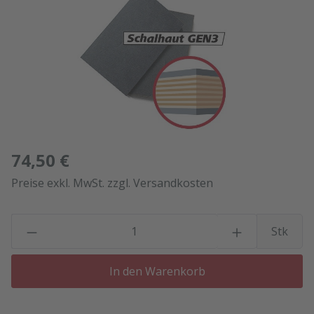
74,50 €
Preise exkl. MwSt. zzgl. Versandkosten
P
Stk
In den Warenkorb