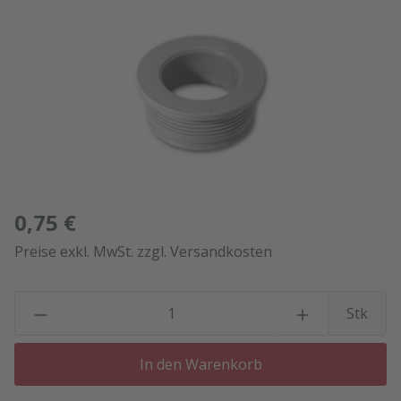
Bildergalerie überspringen
0,75 €
Preise exkl. MwSt. zzgl. Versandkosten
P
Stk
In den Warenkorb