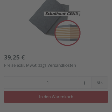
39,25 €
Preise exkl. MwSt. zzgl. Versandkosten
P
Stk
In den Warenkorb