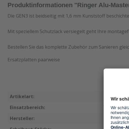
Produktinformationen "Ringer Alu-Maste
Die GEN3 ist beidseitig mit 1,6 mm Kunststoff beschicht
Mit speziellem Schutzlack versiegelt geht Ihre montagef
Bestellen Sie das komplette Zubehör zum Sanieren gleic
Ersatzplatten paarweise
Artikelart:
Ersatzschal
Einsatzbereich:
Wandschal
Hersteller:
Ringer