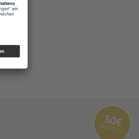
50€
sichern!