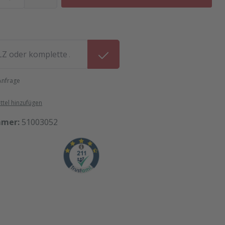
 Anfrage
tel hinzufügen
mmer:
51003052