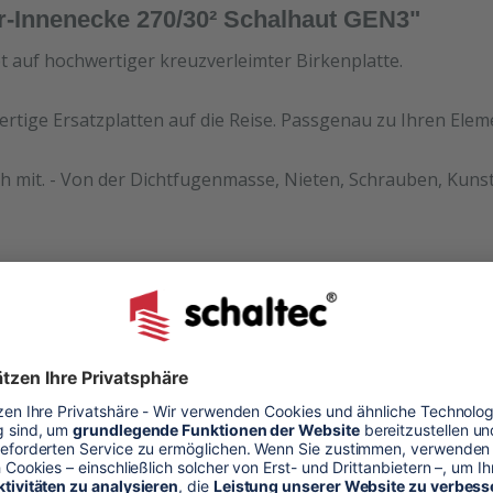
r-Innenecke 270/30² Schalhaut GEN3"
et auf hochwertiger kreuzverleimter Birkenplatte.
ertige Ersatzplatten auf die Reise. Passgenau zu Ihren Ele
h mit. - Von der Dichtfugenmasse, Nieten, Schrauben, Kunst
haut
ung