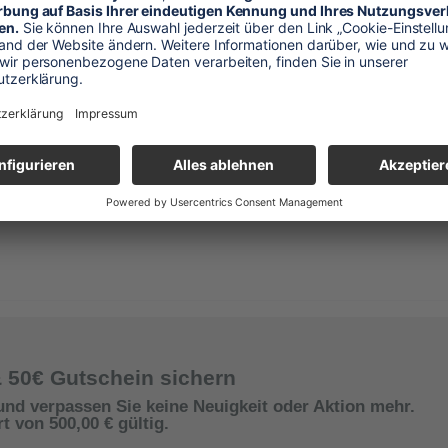
en paarweise
& 50€ Gutschein sichern
und verpassen Sie keine Neuigkeit oder Aktion mehr.
 von 500,00 € gültig.