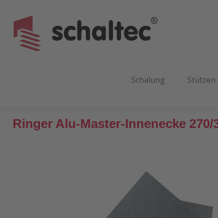
m Hauptinhalt springen
Zur Suche springen
Zur Hauptnavigation springen
Schalung
Stützen
Ringer Alu-Master-Innenecke 270/
Bildergalerie überspringen