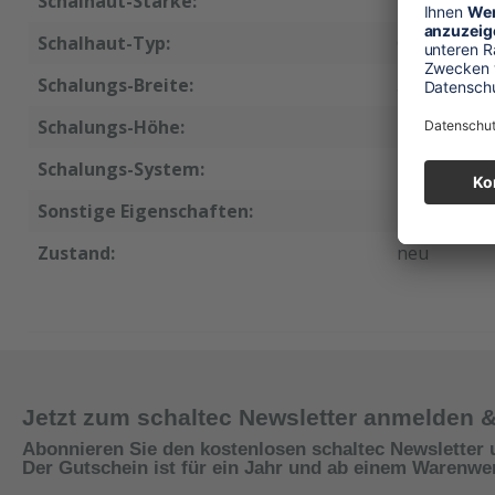
Schalhaut-Stärke:
18 mm
Schalhaut-Typ:
GEN3
Schalungs-Breite:
30 cm
Schalungs-Höhe:
270 cm
Schalungs-System:
Master
Sonstige Eigenschaften:
Ersatzplatt
Zustand:
neu
Jetzt zum schaltec Newsletter anmelden 
Abonnieren Sie den kostenlosen schaltec Newsletter 
Der Gutschein ist für ein Jahr und ab einem Warenwert