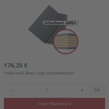
Bildergalerie überspringen
176,25 €
Preise exkl. MwSt. zzgl. Versandkosten
P
Stk
In den Warenkorb