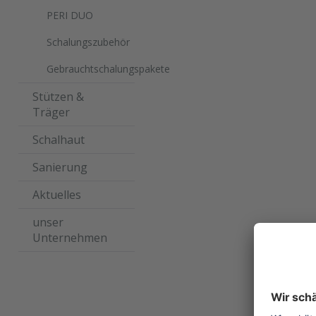
PERI DUO
Schalungszubehör
Gebrauchtschalungspakete
Stützen &
Träger
Schalhaut
Sanierung
Aktuelles
unser
Unternehmen