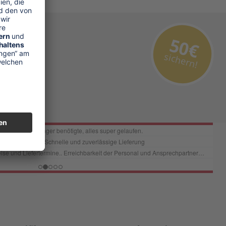
50€
sichern!