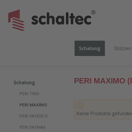
m Hauptinhalt springen
Zur Suche springen
Zur Hauptnavigation springen
Schalung
Stützen
PERI MAXIMO (
Schalung
PERI TRIO
PERI MAXIMO
Keine Produkte gefunde
PERI SKYDECK
PERI SKYMAX