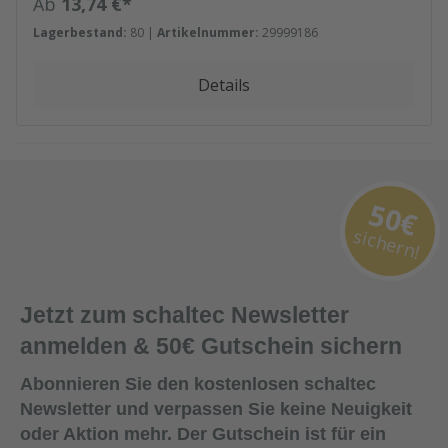
Regulärer Preis:
Ab
13,74 €*
kNm - Steifigkeit (E x J): 450 kNm² - Querkraft (Q): 11 kN
Lagerbestand:
80 |
Artikelnummer:
29999186
Details
50€
sichern!
Jetzt zum schaltec Newsletter
anmelden & 50€ Gutschein sichern
Abonnieren Sie den kostenlosen schaltec
Newsletter und verpassen Sie keine Neuigkeit
oder Aktion mehr. Der Gutschein ist für ein