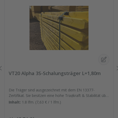
VT20 Alpha 3S-Schalungsträger L=1,80m
Die Träger sind ausgezeichnet mit dem EN 13377-
Zertifikat. Sie besitzen eine hohe Tragkraft & Stabilität über
die gesamte Trägerlänge, wodurch sie eine hohe
Inhalt:
1.8 lfm.
(7,63 € / 1 lfm.)
Lebensdauer vorweisen. Die Träger werden nach einer 3-
Schichtkonstruktion produziert. Technische Daten: - Steg:
h = 20 cm - Gurt: h = 4,0 cm / b = 8,0 cm - Moment (M): 5