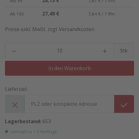
28,13 €
Bis
99
7,81 € / 1 lfm.
27,49 €
Ab
100
7,64 € / 1 lfm.
Preise exkl. MwSt. zzgl. Versandkosten
P
Stk
In den Warenkorb
Lieferziel:
Lieferziel:
Lagerbestand:
653
Lieferzeit ca. 1-5 Werktage