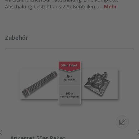
Abschalung besteht aus 2 Außenteilen u…
Mehr
Produktgalerie überspringen
Zubehör
Ankerset 50er Paket