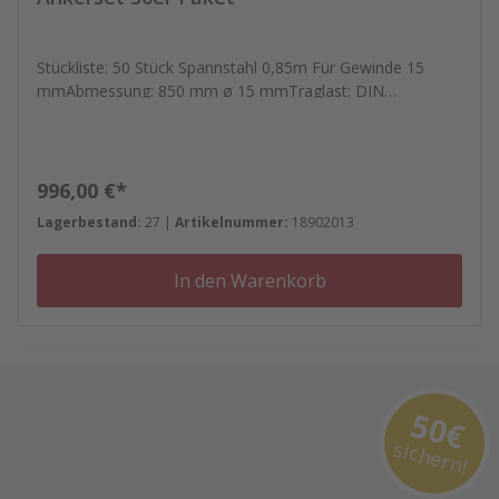
Stückliste: 50 Stück Spannstahl 0,85m Für Gewinde 15
mmAbmessung: 850 mm ø 15 mmTraglast: DIN
18216Bruchlast: 90 kN 100 Stück schaltec
Muttergelenkplatte (quadratisch, geschmiedet, mit
gelenkiger, unverlierbarer Mutter) Für Gewinde DW15Maß:
120x120 mmGebrauchslast: 90kN (DIN 18216)
Regulärer Preis:
996,00 €*
Lagerbestand:
27 |
Artikelnummer:
18902013
In den Warenkorb
50€
sichern!