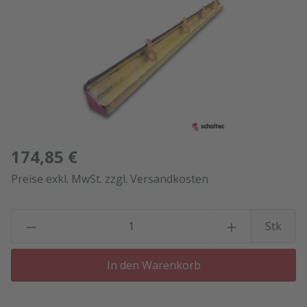
174,85 €
Preise exkl. MwSt. zzgl. Versandkosten
P
Stk
In den Warenkorb