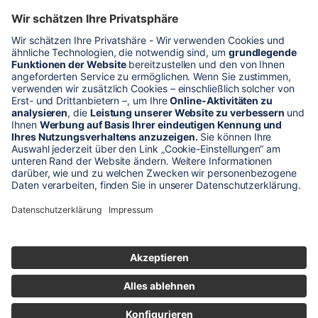
* Alle Preise verstehen sich zzgl. Mehrwertsteuer und Versandkosten
Unser Shop-Angebot richtet sich nur an gewerbliche
Kunden!
** LP = Listenneupreis (netto) des Herstellers
Anfragen und Bestellungen werden persönlich von unseren
Mitarbeitern bearbeitet. Sie erhalten in jedem Fall ein Angebot bzw.
eine Auftragsbestätigung.
Produktabbildungen von Gebrauchtartikeln entsprechen nicht immer
der vorrätigen Ware - sie können ähnliche Produkte zeigen.