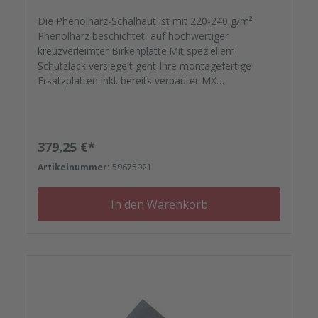
Die Phenolharz-Schalhaut ist mit 220-240 g/m²
Phenolharz beschichtet, auf hochwertiger
kreuzverleimter Birkenplatte.Mit speziellem
Schutzlack versiegelt geht Ihre montagefertige
Ersatzplatten inkl. bereits verbauter MX
Wechseldichtung auf die Reise. Passgenau zu Ihren
Elementrahmen. Darauf können Sie sich
verlassen.Bestellen Sie das komplette Zubehör zum
Sanieren gleich mit. - Von der Dichtfugenmasse,
Regulärer Preis:
379,25 €*
Nieten, Schrauben, Kunststoffeinsätzen bis zu
Artikelnummer:
59675921
Reparaturplättchen.<?xml:namespace prefix="o" />
In den Warenkorb