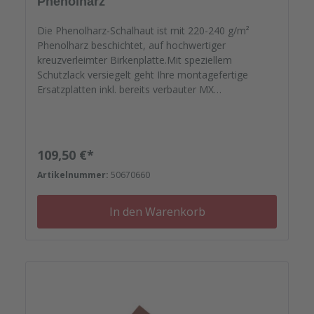
Phenolharz
Die Phenolharz-Schalhaut ist mit 220-240 g/m²
Phenolharz beschichtet, auf hochwertiger
kreuzverleimter Birkenplatte.Mit speziellem
Schutzlack versiegelt geht Ihre montagefertige
Ersatzplatten inkl. bereits verbauter MX
Wechseldichtung auf die Reise. Passgenau zu Ihren
Elementrahmen. Darauf können Sie sich
verlassen.Bestellen Sie das komplette Zubehör zum
Sanieren gleich mit. - Von der Dichtfugenmasse,
Regulärer Preis:
109,50 €*
Nieten, Schrauben, Kunststoffeinsätzen bis zu
Artikelnummer:
50670660
Reparaturplättchen.<?xml:namespace prefix="o" />
In den Warenkorb