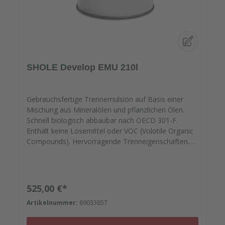
Beutel/KartonFarbe:SchwarzAbgabe:Nur in
Verbindung mit Bestellung von Ersatzplatten in
passender Menge!
SHOLE Develop EMU 210l
Gebrauchsfertige Trennemulsion auf Basis einer
Mischung aus Mineralölen und pflanzlichen Ölen.
Schnell biologisch abbaubar nach OECD 301-F.
Enthält keine Lösemittel oder VOC (Volotile Organic
Compounds). Hervorragende Trenneigenschaften.
Schützt bei der Anwendung als kontinuierliche
Beschichtung vor Korrosion. Kann in sehr dünnen
Schichten aufgetragen werden. Schützt und pflegt
Stahlschalungen. Fast geruchlos. Leicht zu verteilen.
Regulärer Preis:
525,00 €*
Unterstützt die Herstellung von hochwertigem
Artikelnummer:
89033857
Beton. Wassergefährdungsklasse: WGK-1 GISCODE:
BTM 05Sie eignet sich für nicht oder mäßig