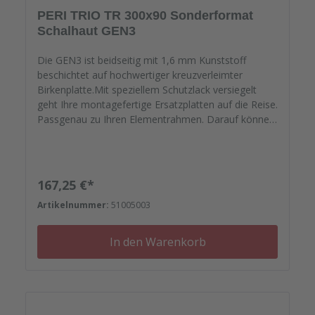
PERI TRIO TR 300x90 Sonderformat
Schalhaut GEN3
Die GEN3 ist beidseitig mit 1,6 mm Kunststoff
beschichtet auf hochwertiger kreuzverleimter
Birkenplatte.Mit speziellem Schutzlack versiegelt
geht Ihre montagefertige Ersatzplatten auf die Reise.
Passgenau zu Ihren Elementrahmen. Darauf können
Sie sich verlassen.Bestellen Sie das komplette
Zubehör zum Sanieren gleich mit. - Von der
Dichtfugenmasse, Nieten, Schrauben,
Kunststoffeinsätzen bis zu Reparaturplättchen.
Regulärer Preis:
167,25 €*
Artikelnummer:
51005003
In den Warenkorb