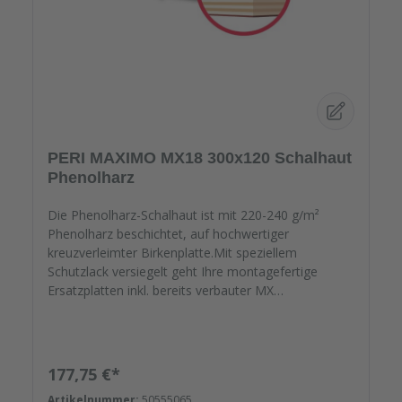
PERI MAXIMO MX18 300x120 Schalhaut
Phenolharz
Die Phenolharz-Schalhaut ist mit 220-240 g/m²
Phenolharz beschichtet, auf hochwertiger
kreuzverleimter Birkenplatte.Mit speziellem
Schutzlack versiegelt geht Ihre montagefertige
Ersatzplatten inkl. bereits verbauter MX
Wechseldichtung auf die Reise. Passgenau zu Ihren
Elementrahmen. Darauf können Sie sich
verlassen.Bestellen Sie das komplette Zubehör zum
Sanieren gleich mit. - Von der Dichtfugenmasse,
Regulärer Preis:
177,75 €*
Nieten, Schrauben, Kunststoffeinsätzen bis zu
Artikelnummer:
50555065