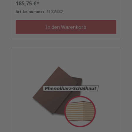
Kunststoffeinsätzen bis zu Reparaturplättchen.
Regulärer Preis:
185,75 €*
Artikelnummer:
51005002
In den Warenkorb