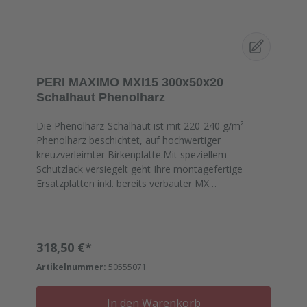
PERI MAXIMO MXI15 300x50x20
Schalhaut Phenolharz
Die Phenolharz-Schalhaut ist mit 220-240 g/m²
Phenolharz beschichtet, auf hochwertiger
kreuzverleimter Birkenplatte.Mit speziellem
Schutzlack versiegelt geht Ihre montagefertige
Ersatzplatten inkl. bereits verbauter MX
Wechseldichtung auf die Reise. Passgenau zu Ihren
Elementrahmen. Darauf können Sie sich
verlassen.Bestellen Sie das komplette Zubehör zum
Sanieren gleich mit. - Von der Dichtfugenmasse,
Regulärer Preis:
318,50 €*
Nieten, Schrauben, Kunststoffeinsätzen bis zu
Artikelnummer:
50555071
Reparaturplättchen.<?xml:namespace prefix="o" />
In den Warenkorb