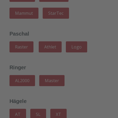
Mammut
StarTec
Paschal
Raster
Athlet
Logo
Ringer
AL2000
Master
Hägele
AT
SL
XT