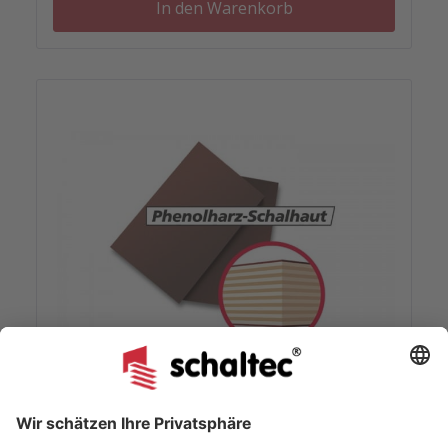
saugende Ersatzschalhäute, wie
In den Warenkorb
phenolharzbeschichtete Schalhäute sowie
GEN3/ROBU B und DUO-Ersatzschalhäute.Die
Verarbeitungstemperatur liegt zwischen -2 und
+80°C. Das Trennmittel eignet für sich für
Architekturbeton und erfordert eine
Innenlagerung.Das Trennmittel SHOLE Develop EMU
ist nach dem DGNB-System für Baustellen durch
den Giscode BTM 05 in der Qualitätsstufe Platin
eingestuft.Somit bietet PERI auch bei Trennmitteln
ein nach den neuesten Umweltauflagen
marktgerechtesProdukt in Richtung
Nachhaltigkeit.Anwendung: Tragen Sie das
Trennmittel gleichmäßig und dünn auf ein horizontal
liegendes Element auf (Sprühgerät im Außenbereich,
Pinsel, Rolle oder Tuch im Innenraum) Entfernen Sie
überschüssiges Trennmittel mit einem
Gummiabzieher. Wischen Sie die Schalung mit einem
Baumwolltuch ab. Nach einer gewissen Wartezeit
kann betoniert und danach wieder gereinigt werden.