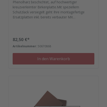
Phenolharz beschichtet, auf hochwertiger
kreuzverleimter Birkenplatte.Mit speziellem
Schutzlack versiegelt geht Ihre montagefertige
Ersatzplatten inkl. bereits verbauter MX
Wechseldichtung auf die Reise. Passgenau zu Ihren
Elementrahmen. Darauf können Sie sich
verlassen.Bestellen Sie das komplette Zubehör zum
Sanieren gleich mit. - Von der Dichtfugenmasse,
Regulärer Preis:
82,50 €*
Nieten, Schrauben, Kunststoffeinsätzen bis zu
Artikelnummer:
50670868
Reparaturplättchen.<?xml:namespace prefix="o" />
In den Warenkorb