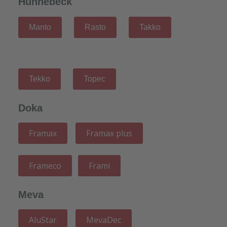
Hünnebeck
Manto
Rasto
Takko
Tekko
Topec
Doka
Framax
Framax plus
Frameco
Frami
Meva
AluStar
MevaDec