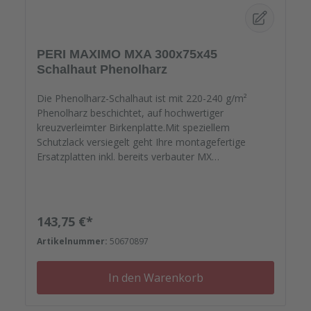
PERI MAXIMO MXA 300x75x45
Schalhaut Phenolharz
Die Phenolharz-Schalhaut ist mit 220-240 g/m²
Phenolharz beschichtet, auf hochwertiger
kreuzverleimter Birkenplatte.Mit speziellem
Schutzlack versiegelt geht Ihre montagefertige
Ersatzplatten inkl. bereits verbauter MX
Wechseldichtung auf die Reise. Passgenau zu Ihren
Elementrahmen. Darauf können Sie sich
verlassen.Bestellen Sie das komplette Zubehör zum
Sanieren gleich mit. - Von der Dichtfugenmasse,
Regulärer Preis:
143,75 €*
Nieten, Schrauben, Kunststoffeinsätzen bis zu
Artikelnummer:
50670897
Reparaturplättchen.<?xml:namespace prefix="o" />
In den Warenkorb