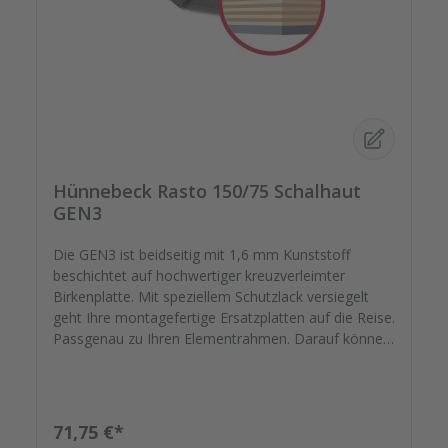
Hünnebeck Rasto 150/75 Schalhaut
GEN3
Die GEN3 ist beidseitig mit 1,6 mm Kunststoff
beschichtet auf hochwertiger kreuzverleimter
Birkenplatte. Mit speziellem Schutzlack versiegelt
geht Ihre montagefertige Ersatzplatten auf die Reise.
Passgenau zu Ihren Elementrahmen. Darauf können
Sie sich verlassen. Bestellen Sie das komplette
Zubehör zum Sanieren gleich mit. - Von der
Dichtfugenmasse, Nieten, Schrauben,
Kunststoffeinsätzen bis zu Reparaturplättchen.
Regulärer Preis:
71,75 €*