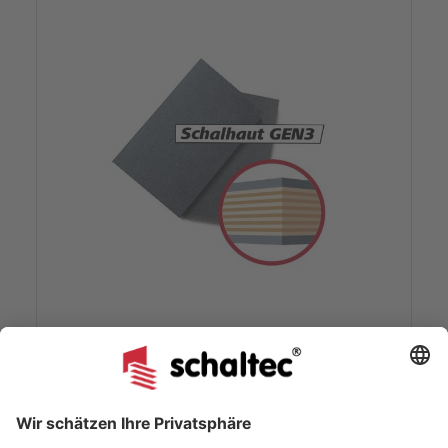
Hünnebeck Rasto 150/60 Schalhaut
GEN3