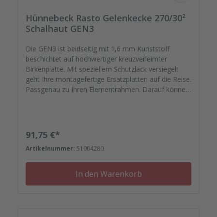
Hünnebeck Rasto Gelenkecke 270/30²
Schalhaut GEN3
Die GEN3 ist beidseitig mit 1,6 mm Kunststoff
beschichtet auf hochwertiger kreuzverleimter
Birkenplatte. Mit speziellem Schutzlack versiegelt
geht Ihre montagefertige Ersatzplatten auf die Reise.
Passgenau zu Ihren Elementrahmen. Darauf können
Sie sich verlassen. Bestellen Sie das komplette
Zubehör zum Sanieren gleich mit. - Von der
Dichtfugenmasse, Nieten, Schrauben,
Kunststoffeinsätzen bis zu
Regulärer Preis:
91,75 €*
Reparaturplättchen.Ersatzplatten paarweise
Artikelnummer:
51004280
In den Warenkorb