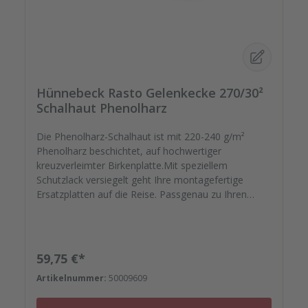
Hünnebeck Rasto Gelenkecke 270/30²
Schalhaut Phenolharz
Die Phenolharz-Schalhaut ist mit 220-240 g/m²
Phenolharz beschichtet, auf hochwertiger
kreuzverleimter Birkenplatte.Mit speziellem
Schutzlack versiegelt geht Ihre montagefertige
Ersatzplatten auf die Reise. Passgenau zu Ihren
Elementrahmen. Darauf können Sie sich
verlassen.Bestellen Sie das komplette Zubehör zum
Sanieren gleich mit. - Von der Dichtfugenmasse,
Nieten, Schrauben, Kunststoffeinsätzen bis zu
Regulärer Preis:
59,75 €*
Reparaturplättchen.
Artikelnummer:
50009609