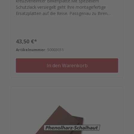
kreuzverleimter Birkenplatte.Mit speziellem
Schutzlack versiegelt geht Ihre montagefertige
Ersatzplatten auf die Reise. Passgenau zu Ihren
Elementrahmen. Darauf können Sie sich
verlassen.Bestellen Sie das komplette Zubehör zum
Sanieren gleich mit. - Von der Dichtfugenmasse,
Nieten, Schrauben, Kunststoffeinsätzen bis zu
Regulärer Preis:
43,50 €*
Reparaturplättchen.
Artikelnummer:
50003011
In den Warenkorb