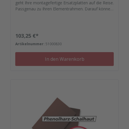
geht Ihre montagefertige Ersatzplatten auf die Reise.
Passgenau zu Ihren Elementrahmen. Darauf können
Sie sich verlassen. Bestellen Sie das komplette
Zubehör zum Sanieren gleich mit. - Von der
Dichtfugenmasse, Nieten, Schrauben,
Kunststoffeinsätzen bis zu
Regulärer Preis:
103,25 €*
Reparaturplättchen.Ersatzplatten paarweise
Artikelnummer:
51000830
In den Warenkorb