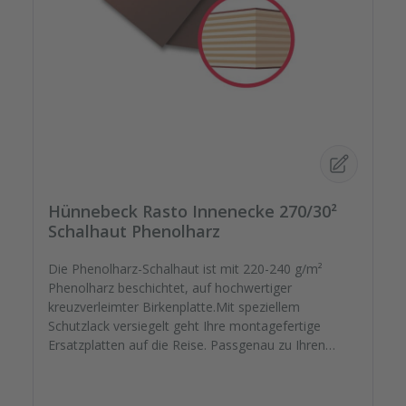
Hünnebeck Rasto Innenecke 270/30²
Schalhaut Phenolharz
Die Phenolharz-Schalhaut ist mit 220-240 g/m²
Phenolharz beschichtet, auf hochwertiger
kreuzverleimter Birkenplatte.Mit speziellem
Schutzlack versiegelt geht Ihre montagefertige
Ersatzplatten auf die Reise. Passgenau zu Ihren
Elementrahmen. Darauf können Sie sich
verlassen.Bestellen Sie das komplette Zubehör zum
Sanieren gleich mit. - Von der Dichtfugenmasse,