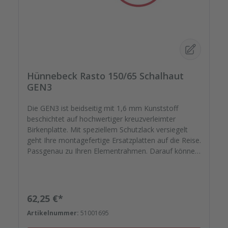
Hünnebeck Rasto 150/65 Schalhaut
GEN3
Die GEN3 ist beidseitig mit 1,6 mm Kunststoff
beschichtet auf hochwertiger kreuzverleimter
Birkenplatte. Mit speziellem Schutzlack versiegelt
geht Ihre montagefertige Ersatzplatten auf die Reise.
Passgenau zu Ihren Elementrahmen. Darauf können
Sie sich verlassen. Bestellen Sie das komplette
Zubehör zum Sanieren gleich mit. - Von der
Dichtfugenmasse, Nieten, Schrauben,
Kunststoffeinsätzen bis zu Reparaturplättchen.
Regulärer Preis:
62,25 €*
Artikelnummer:
51001695