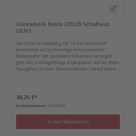
Hünnebeck Rasto 270/25 Schalhaut
GEN3
Die GEN3 ist beidseitig mit 1,6 mm Kunststoff
beschichtet auf hochwertiger kreuzverleimter
Birkenplatte. Mit speziellem Schutzlack versiegelt
geht Ihre montagefertige Ersatzplatten auf die Reise.
Passgenau zu Ihren Elementrahmen. Darauf können
Sie sich verlassen. Bestellen Sie das komplette
Zubehör zum Sanieren gleich mit. - Von der
Dichtfugenmasse, Nieten, Schrauben,
Kunststoffeinsätzen bis zu Reparaturplättchen.
Regulärer Preis:
38,25 €*
Artikelnummer:
51003800
In den Warenkorb