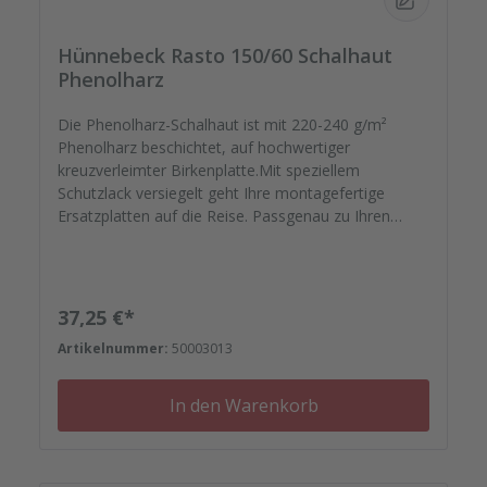
Hünnebeck Rasto 150/60 Schalhaut
Phenolharz
Die Phenolharz-Schalhaut ist mit 220-240 g/m²
Phenolharz beschichtet, auf hochwertiger
kreuzverleimter Birkenplatte.Mit speziellem
Schutzlack versiegelt geht Ihre montagefertige
Ersatzplatten auf die Reise. Passgenau zu Ihren
Elementrahmen. Darauf können Sie sich
verlassen.Bestellen Sie das komplette Zubehör zum
Sanieren gleich mit. - Von der Dichtfugenmasse,
Nieten, Schrauben, Kunststoffeinsätzen bis zu
Regulärer Preis:
37,25 €*
Reparaturplättchen.
Artikelnummer:
50003013
In den Warenkorb