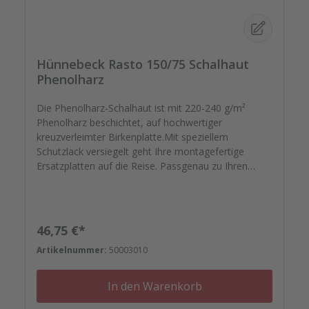
Hünnebeck Rasto 150/75 Schalhaut
Phenolharz
Die Phenolharz-Schalhaut ist mit 220-240 g/m²
Phenolharz beschichtet, auf hochwertiger
kreuzverleimter Birkenplatte.Mit speziellem
Schutzlack versiegelt geht Ihre montagefertige
Ersatzplatten auf die Reise. Passgenau zu Ihren
Elementrahmen. Darauf können Sie sich
verlassen.Bestellen Sie das komplette Zubehör zum
Sanieren gleich mit. - Von der Dichtfugenmasse,
Nieten, Schrauben, Kunststoffeinsätzen bis zu
Regulärer Preis:
46,75 €*
Reparaturplättchen.
Artikelnummer:
50003010
In den Warenkorb