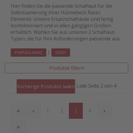
Hier finden Sie die passende Schalhaut für die
Selbstsanierung Ihrer Hünnebeck Rasto
Elemente. Unsere Ersatzschalhäute sind fertig
konfektioniert und in allen gängigen Größen
erhältlich. Wählen Sie aus unseren 2 Schalhaut-
Typen, die für Ihre Anforderungen passende aus.
|
PHENOLHARZ
GEN3
Produkte filtern
Lade Seite 2 von 4
Vorherige Produkte laden
Seite
Seite
Seite
Seite
1
2
3
4