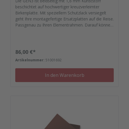
Die GEN3 ist beidseitig mit 1,6 mm Kunststoff
beschichtet auf hochwertiger kreuzverleimter
Birkenplatte. Mit speziellem Schutzlack versiegelt
geht Ihre montagefertige Ersatzplatten auf die Reise.
Passgenau zu Ihren Elementrahmen. Darauf können
Sie sich verlassen. Bestellen Sie das komplette
Zubehör zum Sanieren gleich mit. - Von der
Dichtfugenmasse, Nieten, Schrauben,
Kunststoffeinsätzen bis zu Reparaturplättchen.
Regulärer Preis:
86,00 €*
Artikelnummer:
51001692
In den Warenkorb