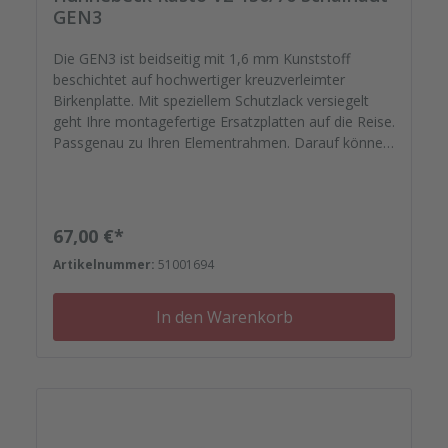
GEN3
Die GEN3 ist beidseitig mit 1,6 mm Kunststoff
beschichtet auf hochwertiger kreuzverleimter
Birkenplatte. Mit speziellem Schutzlack versiegelt
geht Ihre montagefertige Ersatzplatten auf die Reise.
Passgenau zu Ihren Elementrahmen. Darauf können
Sie sich verlassen. Bestellen Sie das komplette
Zubehör zum Sanieren gleich mit. - Von der
Dichtfugenmasse, Nieten, Schrauben,
Kunststoffeinsätzen bis zu Reparaturplättchen.
Regulärer Preis:
67,00 €*
Artikelnummer:
51001694
In den Warenkorb