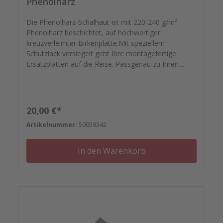
Phenolharz
Die Phenolharz-Schalhaut ist mit 220-240 g/m²
Phenolharz beschichtet, auf hochwertiger
kreuzverleimter Birkenplatte.Mit speziellem
Schutzlack versiegelt geht Ihre montagefertige
Ersatzplatten auf die Reise. Passgenau zu Ihren
Elementrahmen. Darauf können Sie sich
verlassen.Bestellen Sie das komplette Zubehör zum
Sanieren gleich mit. - Von der Dichtfugenmasse,
Nieten, Schrauben, Kunststoffeinsätzen bis zu
Regulärer Preis:
20,00 €*
Reparaturplättchen.
Artikelnummer:
50059342
In den Warenkorb