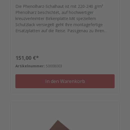
Die Phenolharz-Schalhaut ist mit 220-240 g/m²
Phenolharz beschichtet, auf hochwertiger
kreuzverleimter Birkenplatte.Mit speziellem
Schutzlack versiegelt geht Ihre montagefertige
Ersatzplatten auf die Reise. Passgenau zu Ihren
Elementrahmen. Darauf können Sie sich
verlassen.Bestellen Sie das komplette Zubehör zum
Sanieren gleich mit. - Von der Dichtfugenmasse,
Nieten, Schrauben, Kunststoffeinsätzen bis zu
Regulärer Preis:
151,00 €*
Reparaturplättchen.
Artikelnummer:
50008003
In den Warenkorb