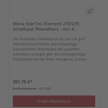
Meva StarTec-Element 270/270
Schalhaut Phenolharz - mit 4
Spannstellen
Die Phenolharz-Schalhaut ist mit 220-240 g/m²
Phenolharz beschichtet, auf hochwertiger
kreuzverleimter Birkenplatte.Mit speziellem
Schutzlack versiegelt geht Ihre montagefertige
Ersatzplatten auf die Reise. Passgenau zu Ihren
Elementrahmen. Darauf können Sie sich
verlassen.Bestellen Sie das komplette Zubehör zum
Sanieren gleich mit. - Von der Dichtfugenmasse,
Nieten, Schrauben, Kunststoffeinsätzen bis zu
Regulärer Preis:
301,75 €*
Reparaturplättchen.Diese Schalhaut
Artikelnummer:
50670887
besteht aufgrund ihrer Größe aus einer zweigeteilten
Platte mit V-Nut.
In den Warenkorb