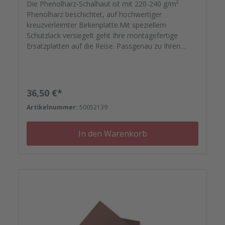
Die Phenolharz-Schalhaut ist mit 220-240 g/m²
Phenolharz beschichtet, auf hochwertiger
kreuzverleimter Birkenplatte.Mit speziellem
Schutzlack versiegelt geht Ihre montagefertige
Ersatzplatten auf die Reise. Passgenau zu Ihren
Elementrahmen. Darauf können Sie sich
verlassen.Bestellen Sie das komplette Zubehör zum
Sanieren gleich mit. - Von der Dichtfugenmasse,
Nieten, Schrauben, Kunststoffeinsätzen bis zu
Regulärer Preis:
36,50 €*
Reparaturplättchen.
Artikelnummer:
50052139
In den Warenkorb