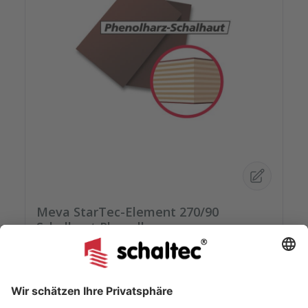
Meva StarTec-Element 270/90
Schalhaut Phenolharz
Die Phenolharz-Schalhaut ist mit 220-240 g/m²
Phenolharz beschichtet, auf hochwertiger
kreuzverleimter Birkenplatte.Mit speziellem
Schutzlack versiegelt geht Ihre montagefertige