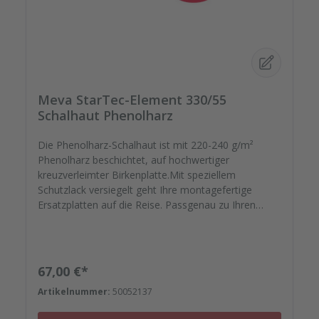
Meva StarTec-Element 330/55
Schalhaut Phenolharz
Die Phenolharz-Schalhaut ist mit 220-240 g/m²
Phenolharz beschichtet, auf hochwertiger
kreuzverleimter Birkenplatte.Mit speziellem
Schutzlack versiegelt geht Ihre montagefertige
Ersatzplatten auf die Reise. Passgenau zu Ihren
Elementrahmen. Darauf können Sie sich
verlassen.Bestellen Sie das komplette Zubehör zum
Sanieren gleich mit. - Von der Dichtfugenmasse,
Nieten, Schrauben, Kunststoffeinsätzen bis zu
Regulärer Preis:
67,00 €*
Reparaturplättchen.
Artikelnummer:
50052137