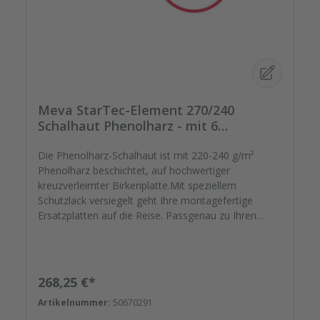
Meva StarTec-Element 270/240
Schalhaut Phenolharz - mit 6
Spannstellen
Die Phenolharz-Schalhaut ist mit 220-240 g/m²
Phenolharz beschichtet, auf hochwertiger
kreuzverleimter Birkenplatte.Mit speziellem
Schutzlack versiegelt geht Ihre montagefertige
Ersatzplatten auf die Reise. Passgenau zu Ihren
Elementrahmen. Darauf können Sie sich
verlassen.Bestellen Sie das komplette Zubehör zum
Sanieren gleich mit. - Von der Dichtfugenmasse,
Nieten, Schrauben, Kunststoffeinsätzen bis zu
Regulärer Preis:
268,25 €*
Reparaturplättchen.Diese Schalhaut besteht
Artikelnummer:
50670291
aufgrund ihrer Größe aus einer zweigeteilten Platte