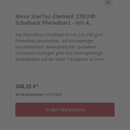
Meva StarTec-Element 270/240
Schalhaut Phenolharz - mit 4
Spannstellen
Die Phenolharz-Schalhaut ist mit 220-240 g/m²
Phenolharz beschichtet, auf hochwertiger
kreuzverleimter Birkenplatte.Mit speziellem
Schutzlack versiegelt geht Ihre montagefertige
Ersatzplatten auf die Reise. Passgenau zu Ihren
Elementrahmen. Darauf können Sie sich
verlassen.Bestellen Sie das komplette Zubehör zum
Sanieren gleich mit. - Von der Dichtfugenmasse,
Nieten, Schrauben, Kunststoffeinsätzen bis zu
Regulärer Preis:
268,25 €*
Reparaturplättchen.Diese Schalhaut besteht
Artikelnummer:
50670888
aufgrund ihrer Größe aus einer zweigeteilten Platte
mit V-Nut.
In den Warenkorb