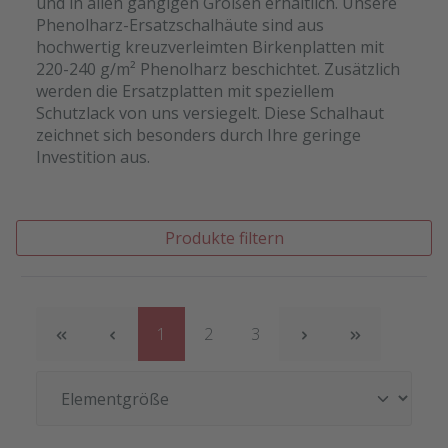
und in allen gängigen Größen erhältlich. Unsere
Phenolharz-Ersatzschalhäute sind aus
hochwertig kreuzverleimten Birkenplatten mit
220-240 g/m² Phenolharz beschichtet. Zusätzlich
werden die Ersatzplatten mit speziellem
Schutzlack von uns versiegelt. Diese Schalhaut
zeichnet sich besonders durch Ihre geringe
Investition aus.
Produkte filtern
Seite
Seite
Seite
1
2
3