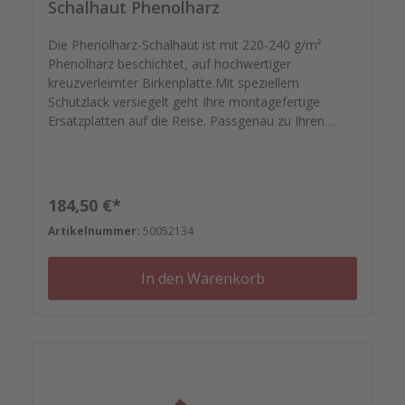
Schalhaut Phenolharz
Die Phenolharz-Schalhaut ist mit 220-240 g/m²
Phenolharz beschichtet, auf hochwertiger
kreuzverleimter Birkenplatte.Mit speziellem
Schutzlack versiegelt geht Ihre montagefertige
Ersatzplatten auf die Reise. Passgenau zu Ihren
Elementrahmen. Darauf können Sie sich
verlassen.Bestellen Sie das komplette Zubehör zum
Sanieren gleich mit. - Von der Dichtfugenmasse,
Nieten, Schrauben, Kunststoffeinsätzen bis zu
Regulärer Preis:
184,50 €*
Reparaturplättchen.
Artikelnummer:
50052134
In den Warenkorb