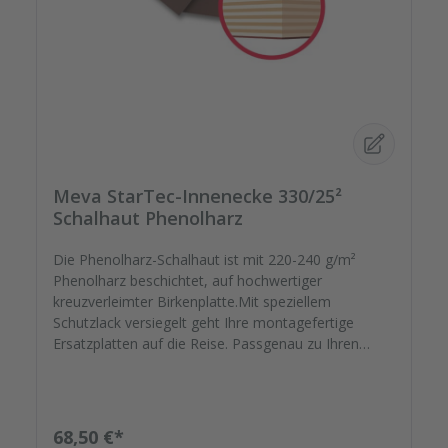
Meva StarTec-Innenecke 330/25²
Schalhaut Phenolharz
Die Phenolharz-Schalhaut ist mit 220-240 g/m²
Phenolharz beschichtet, auf hochwertiger
kreuzverleimter Birkenplatte.Mit speziellem
Schutzlack versiegelt geht Ihre montagefertige
Ersatzplatten auf die Reise. Passgenau zu Ihren
Elementrahmen. Darauf können Sie sich
verlassen.Bestellen Sie das komplette Zubehör zum
Sanieren gleich mit. - Von der Dichtfugenmasse,
Nieten, Schrauben, Kunststoffeinsätzen bis zu
Regulärer Preis:
68,50 €*