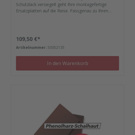
Schutzlack versiegelt geht Ihre montagefertige
Ersatzplatten auf die Reise. Passgenau zu Ihren
Elementrahmen. Darauf können Sie sich
verlassen.Bestellen Sie das komplette Zubehör zum
Sanieren gleich mit. - Von der Dichtfugenmasse,
Nieten, Schrauben, Kunststoffeinsätzen bis zu
Regulärer Preis:
109,50 €*
Reparaturplättchen.
Artikelnummer:
50052135
In den Warenkorb