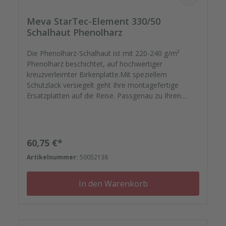
Meva StarTec-Element 330/50
Schalhaut Phenolharz
Die Phenolharz-Schalhaut ist mit 220-240 g/m²
Phenolharz beschichtet, auf hochwertiger
kreuzverleimter Birkenplatte.Mit speziellem
Schutzlack versiegelt geht Ihre montagefertige
Ersatzplatten auf die Reise. Passgenau zu Ihren
Elementrahmen. Darauf können Sie sich
verlassen.Bestellen Sie das komplette Zubehör zum
Sanieren gleich mit. - Von der Dichtfugenmasse,
Nieten, Schrauben, Kunststoffeinsätzen bis zu
Regulärer Preis:
60,75 €*
Reparaturplättchen.
Artikelnummer:
50052138
In den Warenkorb