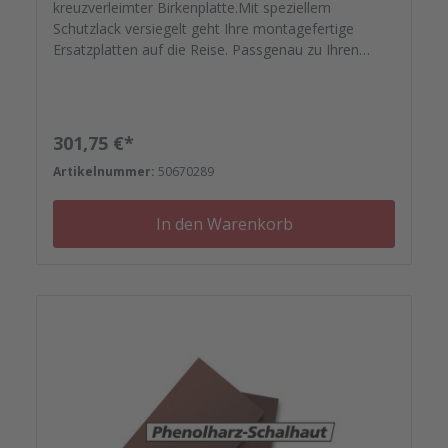
kreuzverleimter Birkenplatte.Mit speziellem
Schutzlack versiegelt geht Ihre montagefertige
Ersatzplatten auf die Reise. Passgenau zu Ihren
Elementrahmen. Darauf können Sie sich
verlassen.Bestellen Sie das komplette Zubehör zum
Sanieren gleich mit. - Von der Dichtfugenmasse,
Nieten, Schrauben, Kunststoffeinsätzen bis zu
Regulärer Preis:
301,75 €*
Reparaturplättchen.Diese Schalhaut
Artikelnummer:
50670289
besteht aufgrund ihrer Größe aus einer zweigeteilten
Platte mit V-Nut.
In den Warenkorb