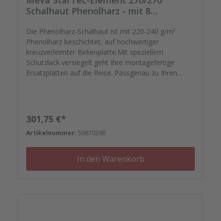
Meva StarTec-Element 270/270
Schalhaut Phenolharz - mit 8
Spannstellen
Die Phenolharz-Schalhaut ist mit 220-240 g/m²
Phenolharz beschichtet, auf hochwertiger
kreuzverleimter Birkenplatte.Mit speziellem
Schutzlack versiegelt geht Ihre montagefertige
Ersatzplatten auf die Reise. Passgenau zu Ihren
Elementrahmen. Darauf können Sie sich
verlassen.Bestellen Sie das komplette Zubehör zum
Sanieren gleich mit. - Von der Dichtfugenmasse,
Nieten, Schrauben, Kunststoffeinsätzen bis zu
Regulärer Preis:
301,75 €*
Reparaturplättchen.Diese Schalhaut besteht
Artikelnummer:
50670290
aufgrund ihrer Größe aus einer zweigeteilten Platte
mit V-Nut.
In den Warenkorb