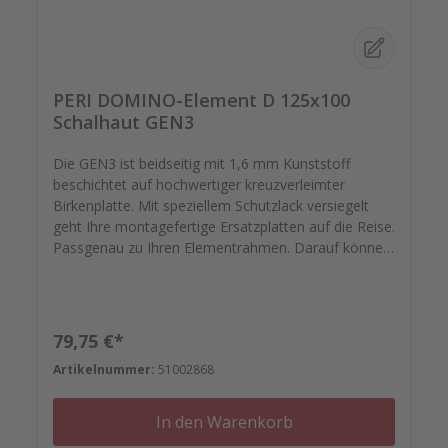
PERI DOMINO-Element D 125x100
Schalhaut GEN3
Die GEN3 ist beidseitig mit 1,6 mm Kunststoff
beschichtet auf hochwertiger kreuzverleimter
Birkenplatte. Mit speziellem Schutzlack versiegelt
geht Ihre montagefertige Ersatzplatten auf die Reise.
Passgenau zu Ihren Elementrahmen. Darauf können
Sie sich verlassen.
Regulärer Preis:
79,75 €*
Artikelnummer:
51002868
In den Warenkorb