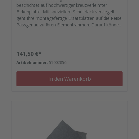
beschichtet auf hochwertiger kreuzverleimter
Birkenplatte. Mit speziellem Schutzlack versiegelt
geht Ihre montagefertige Ersatzplatten auf die Reise.
Passgenau zu Ihren Elementrahmen. Darauf können
Sie sich verlassen.
Regulärer Preis:
141,50 €*
Artikelnummer:
51002856
In den Warenkorb