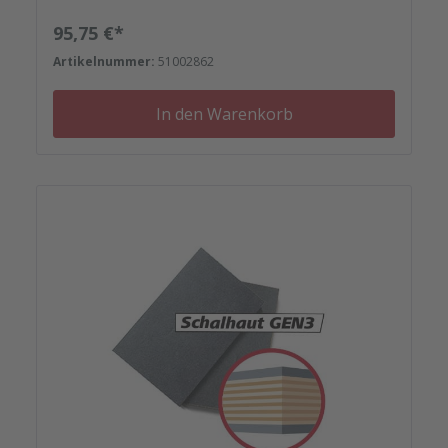
Regulärer Preis:
95,75 €*
Artikelnummer:
51002862
In den Warenkorb