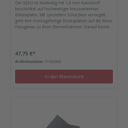
Die GEN3 ist beidseitig mit 1,6 mm Kunststoff
beschichtet auf hochwertiger kreuzverleimter
Birkenplatte. Mit speziellem Schutzlack versiegelt
geht Ihre montagefertige Ersatzplatten auf die Reise.
Passgenau zu Ihren Elementrahmen. Darauf können
Sie sich verlassen.
Regulärer Preis:
47,75 €*
Artikelnummer:
51002865
In den Warenkorb