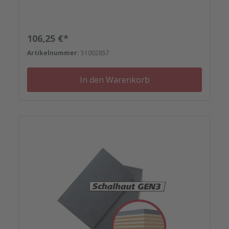
Sie sich verlassen.
Regulärer Preis:
106,25 €*
Artikelnummer:
51002857
In den Warenkorb