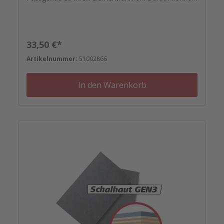
Sie sich verlassen.
Regulärer Preis:
33,50 €*
Artikelnummer:
51002866
In den Warenkorb