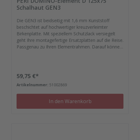
PERI DOMINO-Element D 125x75
Schalhaut GEN3
Die GEN3 ist beidseitig mit 1,6 mm Kunststoff
beschichtet auf hochwertiger kreuzverleimter
Birkenplatte. Mit speziellem Schutzlack versiegelt
geht Ihre montagefertige Ersatzplatten auf die Reise.
Passgenau zu Ihren Elementrahmen. Darauf können
Sie sich verlassen.
Regulärer Preis:
59,75 €*
Artikelnummer:
51002869
In den Warenkorb