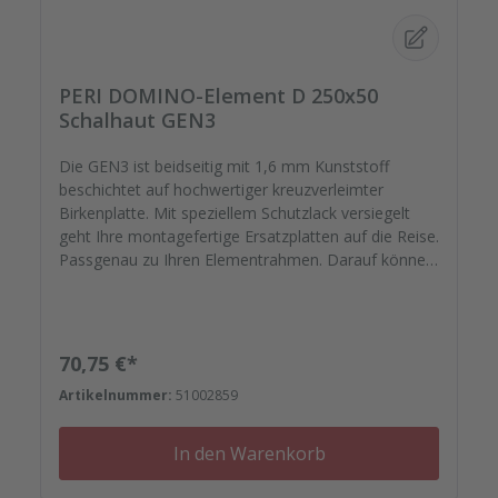
PERI DOMINO-Element D 250x50
Schalhaut GEN3
Die GEN3 ist beidseitig mit 1,6 mm Kunststoff
beschichtet auf hochwertiger kreuzverleimter
Birkenplatte. Mit speziellem Schutzlack versiegelt
geht Ihre montagefertige Ersatzplatten auf die Reise.
Passgenau zu Ihren Elementrahmen. Darauf können
Sie sich verlassen.
Regulärer Preis:
70,75 €*
Artikelnummer:
51002859
In den Warenkorb