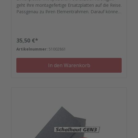
geht Ihre montagefertige Ersatzplatten auf die Reise.
Passgenau zu Ihren Elementrahmen. Darauf können
Sie sich verlassen.
Regulärer Preis:
35,50 €*
Artikelnummer:
51002861
In den Warenkorb