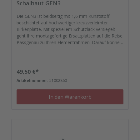
Schalhaut GEN3
Die GEN3 ist beidseitig mit 1,6 mm Kunststoff
beschichtet auf hochwertiger kreuzverleimter
Birkenplatte. Mit speziellem Schutzlack versiegelt
geht Ihre montagefertige Ersatzplatten auf die Reise.
Passgenau zu Ihren Elementrahmen. Darauf können
Sie sich verlassen.
Regulärer Preis:
49,50 €*
Artikelnummer:
51002860
In den Warenkorb