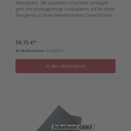
Birkenplatte. Mit speziellem Schutzlack versiegelt
geht Ihre montagefertige Ersatzplatten auf die Reise.
Passgenau zu Ihren Elementrahmen. Darauf können
Sie sich verlassen.
Regulärer Preis:
59,75 €*
Artikelnummer:
51002870
In den Warenkorb