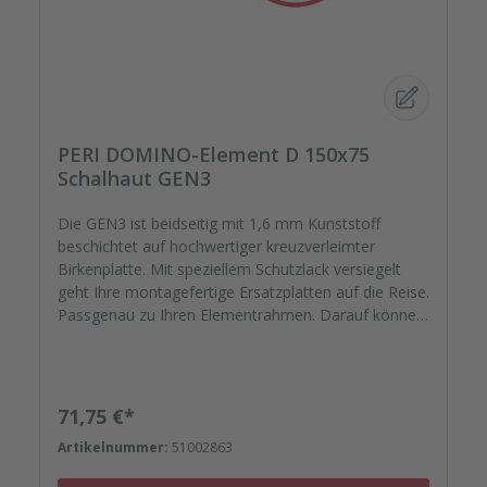
PERI DOMINO-Element D 150x75
Schalhaut GEN3
Die GEN3 ist beidseitig mit 1,6 mm Kunststoff
beschichtet auf hochwertiger kreuzverleimter
Birkenplatte. Mit speziellem Schutzlack versiegelt
geht Ihre montagefertige Ersatzplatten auf die Reise.
Passgenau zu Ihren Elementrahmen. Darauf können
Sie sich verlassen.
Regulärer Preis:
71,75 €*
Artikelnummer:
51002863