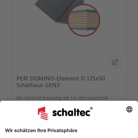
PERI DOMINO-Element D 125x50
Schalhaut GEN3
Die GEN3 ist beidseitig mit 1,6 mm Kunststoff
beschichtet auf hochwertiger kreuzverleimter
Birkenplatte. Mit speziellem Schutzlack versiegelt
geht Ihre montagefertige Ersatzplatten auf die Reise.
Passgenau zu Ihren Elementrahmen. Darauf können
Sie sich verlassen.