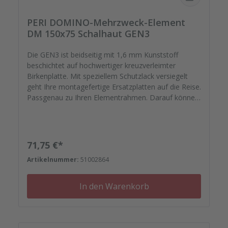
PERI DOMINO-Mehrzweck-Element
DM 150x75 Schalhaut GEN3
Die GEN3 ist beidseitig mit 1,6 mm Kunststoff
beschichtet auf hochwertiger kreuzverleimter
Birkenplatte. Mit speziellem Schutzlack versiegelt
geht Ihre montagefertige Ersatzplatten auf die Reise.
Passgenau zu Ihren Elementrahmen. Darauf können
Sie sich verlassen.
Regulärer Preis:
71,75 €*
Artikelnummer:
51002864
In den Warenkorb