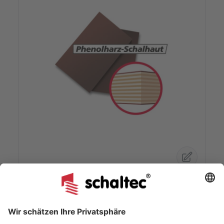
Doka Frami-Element 120/30 Schalhaut
Phenolharz
Variante 1 - Alt mit Schalhautankerschutz (00096374)