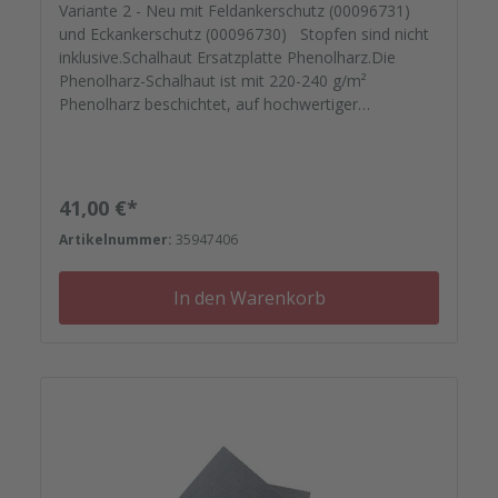
Variante 2 - Neu mit Feldankerschutz (00096731)
und Eckankerschutz (00096730) Stopfen sind nicht
inklusive.Schalhaut Ersatzplatte Phenolharz.Die
Phenolharz-Schalhaut ist mit 220-240 g/m²
Phenolharz beschichtet, auf hochwertiger
kreuzverleimter Birkenplatte.Mit speziellem
Schutzlack versiegelt geht Ihre montagefertige
Ersatzplatten auf die Reise. Passgenau zu Ihren
Elementrahmen. Darauf können Sie sich
Regulärer Preis:
41,00 €*
verlassen.Bestellen Sie das komplette Zubehör zum
Artikelnummer:
35947406
Sanieren gleich mit. - Von der Dichtfugenmasse,
Nieten, Schrauben, Kunststoffeinsätzen bis zu
Reparaturplättchen.
In den Warenkorb