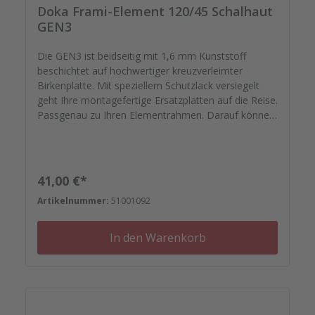
Doka Frami-Element 120/45 Schalhaut
GEN3
Die GEN3 ist beidseitig mit 1,6 mm Kunststoff
beschichtet auf hochwertiger kreuzverleimter
Birkenplatte. Mit speziellem Schutzlack versiegelt
geht Ihre montagefertige Ersatzplatten auf die Reise.
Passgenau zu Ihren Elementrahmen. Darauf können
Sie sich verlassen. Bestellen Sie das komplette
Zubehör zum Sanieren gleich mit. - Von der
Dichtfugenmasse, Nieten, Schrauben,
Kunststoffeinsätzen bis zu
Regulärer Preis:
41,00 €*
Reparaturplättchen.Variante 2 - Neu mit Fräsung für
Artikelnummer:
51001092
Feldankerschutz (00096731) und Eckankerschutz
(00096730) Ankerschutz und Stopfen sind nicht
inklusive.
In den Warenkorb