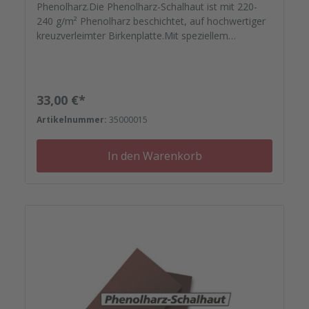
Phenolharz.Die Phenolharz-Schalhaut ist mit 220-
240 g/m² Phenolharz beschichtet, auf hochwertiger
kreuzverleimter Birkenplatte.Mit speziellem
Schutzlack versiegelt geht Ihre montagefertige
Ersatzplatten auf die Reise. Passgenau zu Ihren
Elementrahmen. Darauf können Sie sich
verlassen.Bestellen Sie das komplette Zubehör zum
Regulärer Preis:
33,00 €*
Sanieren gleich mit. - Von der Dichtfugenmasse,
Artikelnummer:
35000015
Nieten, Schrauben, Kunststoffeinsätzen bis zu
Reparaturplättchen.
In den Warenkorb