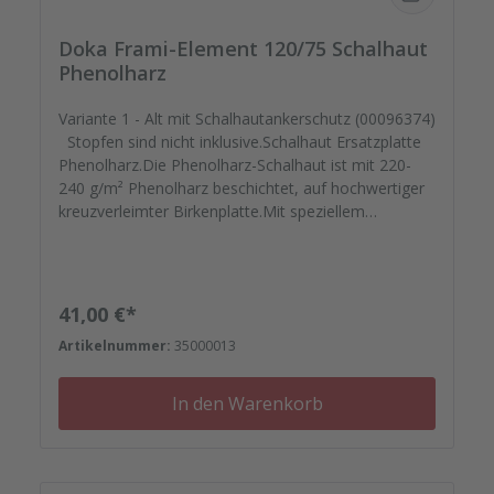
Doka Frami-Element 120/75 Schalhaut
Phenolharz
Variante 1 - Alt mit Schalhautankerschutz (00096374)
Stopfen sind nicht inklusive.Schalhaut Ersatzplatte
Phenolharz.Die Phenolharz-Schalhaut ist mit 220-
240 g/m² Phenolharz beschichtet, auf hochwertiger
kreuzverleimter Birkenplatte.Mit speziellem
Schutzlack versiegelt geht Ihre montagefertige
Ersatzplatten auf die Reise. Passgenau zu Ihren
Elementrahmen. Darauf können Sie sich
verlassen.Bestellen Sie das komplette Zubehör zum
Regulärer Preis:
41,00 €*
Sanieren gleich mit. - Von der Dichtfugenmasse,
Artikelnummer:
35000013
Nieten, Schrauben, Kunststoffeinsätzen bis zu
Reparaturplättchen.
In den Warenkorb