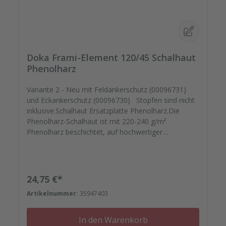
Doka Frami-Element 120/45 Schalhaut
Phenolharz
Variante 2 - Neu mit Feldankerschutz (00096731)
und Eckankerschutz (00096730) Stopfen sind nicht
inklusive.Schalhaut Ersatzplatte Phenolharz.Die
Phenolharz-Schalhaut ist mit 220-240 g/m²
Phenolharz beschichtet, auf hochwertiger
kreuzverleimter Birkenplatte.Mit speziellem
Schutzlack versiegelt geht Ihre montagefertige
Ersatzplatten auf die Reise. Passgenau zu Ihren
Elementrahmen. Darauf können Sie sich
Regulärer Preis:
24,75 €*
verlassen.Bestellen Sie das komplette Zubehör zum
Artikelnummer:
35947403
Sanieren gleich mit. - Von der Dichtfugenmasse,
Nieten, Schrauben, Kunststoffeinsätzen bis zu
Reparaturplättchen.
In den Warenkorb