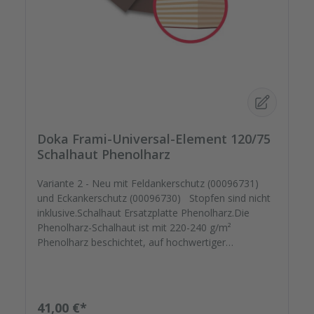
Doka Frami-Universal-Element 120/75
Schalhaut Phenolharz
Variante 2 - Neu mit Feldankerschutz (00096731)
und Eckankerschutz (00096730) Stopfen sind nicht
inklusive.Schalhaut Ersatzplatte Phenolharz.Die
Phenolharz-Schalhaut ist mit 220-240 g/m²
Phenolharz beschichtet, auf hochwertiger
kreuzverleimter Birkenplatte.Mit speziellem
Schutzlack versiegelt geht Ihre montagefertige
Ersatzplatten auf die Reise. Passgenau zu Ihren
Elementrahmen. Darauf können Sie sich
Regulärer Preis:
41,00 €*