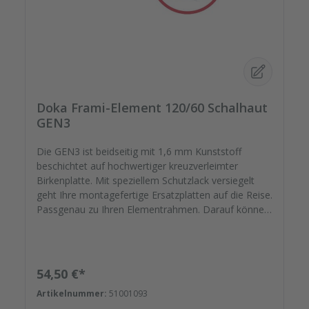
Doka Frami-Element 120/60 Schalhaut
GEN3
Die GEN3 ist beidseitig mit 1,6 mm Kunststoff
beschichtet auf hochwertiger kreuzverleimter
Birkenplatte. Mit speziellem Schutzlack versiegelt
geht Ihre montagefertige Ersatzplatten auf die Reise.
Passgenau zu Ihren Elementrahmen. Darauf können
Sie sich verlassen. Bestellen Sie das komplette
Zubehör zum Sanieren gleich mit. - Von der
Dichtfugenmasse, Nieten, Schrauben,
Kunststoffeinsätzen bis zu
Regulärer Preis:
54,50 €*
Reparaturplättchen.Variante 2 - Neu mit Fräsung für
Artikelnummer:
51001093
Feldankerschutz (00096731) und Eckankerschutz