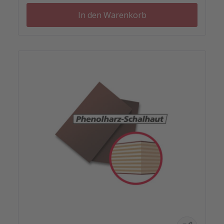
(00096730) Ankerschutz und Stopfen sind nicht
inklusive.
In den Warenkorb