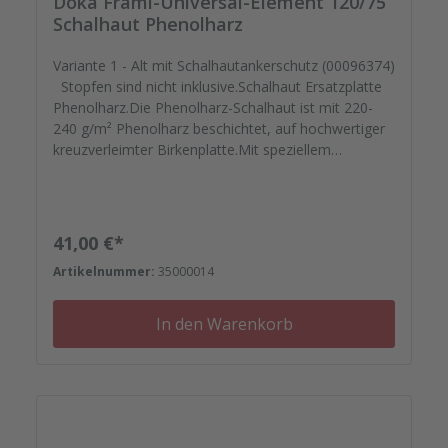
Doka Frami-Universal-Element 120/75
Schalhaut Phenolharz
Variante 1 - Alt mit Schalhautankerschutz (00096374)
Stopfen sind nicht inklusive.Schalhaut Ersatzplatte
Phenolharz.Die Phenolharz-Schalhaut ist mit 220-
240 g/m² Phenolharz beschichtet, auf hochwertiger
kreuzverleimter Birkenplatte.Mit speziellem
Schutzlack versiegelt geht Ihre montagefertige
Ersatzplatten auf die Reise. Passgenau zu Ihren
Elementrahmen. Darauf können Sie sich
verlassen.Bestellen Sie das komplette Zubehör zum
Regulärer Preis:
41,00 €*
Sanieren gleich mit. - Von der Dichtfugenmasse,
Artikelnummer:
35000014
Nieten, Schrauben, Kunststoffeinsätzen bis zu
Reparaturplättchen.
In den Warenkorb