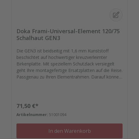
Doka Frami-Universal-Element 120/75
Schalhaut GEN3
Die GEN3 ist beidseitig mit 1,6 mm Kunststoff
beschichtet auf hochwertiger kreuzverleimter
Birkenplatte. Mit speziellem Schutzlack versiegelt
geht Ihre montagefertige Ersatzplatten auf die Reise.
Passgenau zu Ihren Elementrahmen. Darauf können
Sie sich verlassen. Bestellen Sie das komplette
Zubehör zum Sanieren gleich mit. - Von der
Dichtfugenmasse, Nieten, Schrauben,
Kunststoffeinsätzen bis zu
Regulärer Preis:
71,50 €*
Reparaturplättchen.Variante 2 - Neu mit Fräsung für
Artikelnummer:
51001094
Feldankerschutz (00096731) und Eckankerschutz
(00096730) Ankerschutz und Stopfen sind nicht
inklusive.
In den Warenkorb