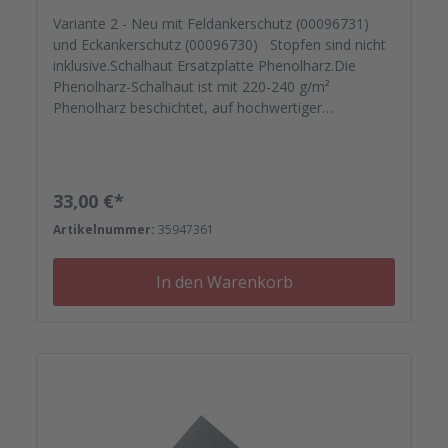
Variante 2 - Neu mit Feldankerschutz (00096731)
und Eckankerschutz (00096730) Stopfen sind nicht
inklusive.Schalhaut Ersatzplatte Phenolharz.Die
Phenolharz-Schalhaut ist mit 220-240 g/m²
Phenolharz beschichtet, auf hochwertiger
kreuzverleimter Birkenplatte.Mit speziellem
Schutzlack versiegelt geht Ihre montagefertige
Ersatzplatten auf die Reise. Passgenau zu Ihren
Elementrahmen. Darauf können Sie sich
Regulärer Preis:
33,00 €*
verlassen.Bestellen Sie das komplette Zubehör zum
Artikelnummer:
35947361
Sanieren gleich mit. - Von der Dichtfugenmasse,
Nieten, Schrauben, Kunststoffeinsätzen bis zu
Reparaturplättchen.
In den Warenkorb