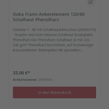
Doka Frami-Ankerelement 120/60
Schalhaut Phenolharz
Variante 1 - Alt mit Schalhautankerschutz (00096374)
Stopfen sind nicht inklusive.Schalhaut Ersatzplatte
Phenolharz.Die Phenolharz-Schalhaut ist mit 220-
240 g/m² Phenolharz beschichtet, auf hochwertiger
kreuzverleimter Birkenplatte.Mit speziellem
Schutzlack versiegelt geht Ihre montagefertige
Ersatzplatten auf die Reise. Passgenau zu Ihren
Elementrahmen. Darauf können Sie sich
verlassen.Bestellen Sie das komplette Zubehör zum
Regulärer Preis:
33,00 €*
Sanieren gleich mit. - Von der Dichtfugenmasse,
Artikelnummer:
35947334
Nieten, Schrauben, Kunststoffeinsätzen bis zu
Reparaturplättchen.
In den Warenkorb