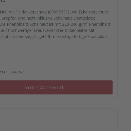
- Neu mit Feldankerschutz (00096731) und Eckankerschutz
topfen sind nicht inklusive.Schalhaut Ersatzplatte
Die Phenolharz-Schalhaut ist mit 220-240 g/m² Phenolharz
 auf hochwertiger kreuzverleimter Birkenplatte.Mit
chutzlack versiegelt geht Ihre montagefertige Ersatzplatten
se. Passgenau zu Ihren Elementrahmen. Darauf können Sie
sen.Bestellen Sie das komplette Zubehör zum Sanieren
 - Von der Dichtfugenmasse, Nieten, Schrauben,
nsätzen bis zu Reparaturplättchen.
 Preis:
*
mer:
35947357
In den Warenkorb