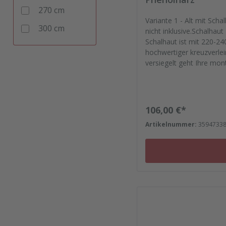
270 cm
Variante 1 - Alt mit Sc
300 cm
nicht inklusive.Schalhau
Schalhaut ist mit 220-24
hochwertiger kreuzverlei
versiegelt geht Ihre mont
Passgenau zu Ihren Ele
verlassen.Bestellen Sie 
- Von der Dichtfugenmas
zu Reparaturplättchen.
Regulärer Preis:
106,00 €*
Artikelnummer:
3594733