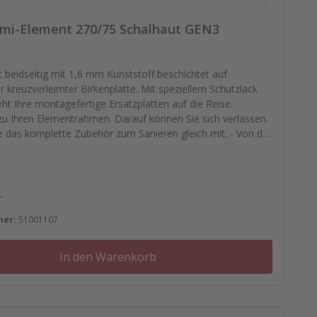
mi-Element 270/75 Schalhaut GEN3
 beidseitig mit 1,6 mm Kunststoff beschichtet auf
erleimter Birkenplatte. Mit speziellem Schutzlack
eht Ihre montagefertige Ersatzplatten auf die Reise.
u Ihren Elementrahmen. Darauf können Sie sich verlassen.
ie das komplette Zubehör zum Sanieren gleich mit. - Von der
asse, Nieten, Schrauben, Kunststoffeinsätzen bis zu
ättchen.Variante 2 - Neu mit Fräsung für Feldankerschutz
und Eckankerschutz (00096730) Ankerschutz und Stopfen
klusive.
 Preis:
*
mer:
51001107
In den Warenkorb