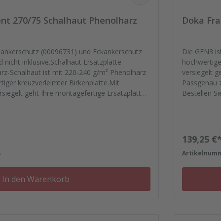
nt 270/75 Schalhaut Phenolharz
Doka Fra
ldankerschutz (00096731) und Eckankerschutz
Die GEN3 ist
nicht inklusive.Schalhaut Ersatzplatte
hochwertiger kreuzv
rz-Schalhaut ist mit 220-240 g/m² Phenolharz
versiegelt g
tiger kreuzverleimter Birkenplatte.Mit
Passgenau z
rsiegelt geht Ihre montagefertige Ersatzplatten
Bestellen S
u zu Ihren Elementrahmen. Darauf können Sie
Dichtfugenm
n Sie das komplette Zubehör zum Sanieren
Reparaturpl
chtfugenmasse, Nieten, Schrauben,
(00096731) 
zu Reparaturplättchen.
sind nicht in
Regulärer
139,25 €
8
Artikelnum
In den Warenkorb