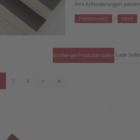
Ihre Anforderungen passen
|
PHENOLHARZ
GEN3
Lade Seite
Vorherige Produkte laden
eite
Seite
Seite
2
3
4