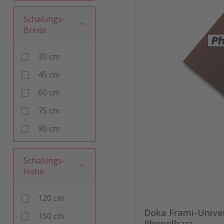
Schalungs-
Breite
30 cm
45 cm
60 cm
75 cm
90 cm
Schalungs-
Höhe
120 cm
Doka Frami-Unive
150 cm
Phenolharz