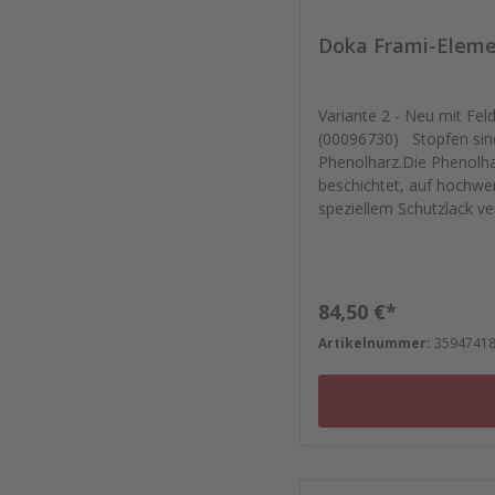
Doka Frami-Eleme
Variante 2 - Neu mit Fe
(00096730) Stopfen sind 
Phenolharz.Die Phenolha
beschichtet, auf hochwer
speziellem Schutzlack ve
auf die Reise. Passgena
sich verlassen.Bestelle
gleich mit. - Von der Di
Kunststoffeinsätzen bis 
Regulärer Preis:
84,50 €*
Artikelnummer:
3594741