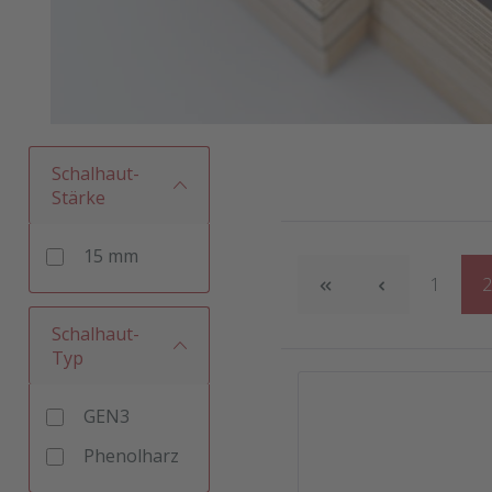
Schalhaut-
Stärke
15 mm
Seite
S
1
Schalhaut-
Typ
GEN3
Phenolharz