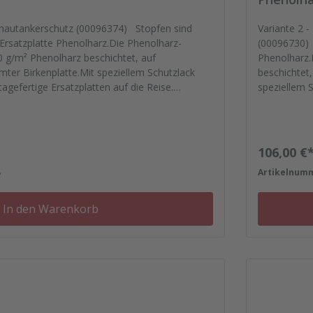
halhautankerschutz (00096374) Stopfen sind
Variante 2 
t Ersatzplatte Phenolharz.Die Phenolharz-
(00096730) S
0 g/m² Phenolharz beschichtet, auf
Phenolharz.
mter Birkenplatte.Mit speziellem Schutzlack
beschichtet,
agefertige Ersatzplatten auf die Reise.
speziellem S
mentrahmen. Darauf können Sie sich
auf die Rei
das komplette Zubehör zum Sanieren gleich mit.
sich verlas
se, Nieten, Schrauben, Kunststoffeinsätzen bis
gleich mit.
Kunststoffei
Regulärer
106,00 €
8
Artikelnum
In den Warenkorb