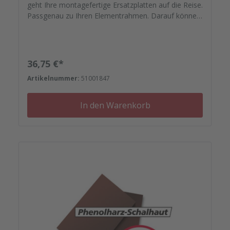
geht Ihre montagefertige Ersatzplatten auf die Reise.
Passgenau zu Ihren Elementrahmen. Darauf können
Sie sich verlassen. Bestellen Sie das komplette
Zubehör zum Sanieren gleich mit. - Von der
Dichtfugenmasse, Nieten, Schrauben,
Kunststoffeinsätzen bis zu Reparaturplättchen.
Regulärer Preis:
36,75 €*
Artikelnummer:
51001847
In den Warenkorb