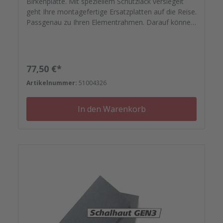
Birkenplatte. Mit speziellem Schutzlack versiegelt
geht Ihre montagefertige Ersatzplatten auf die Reise.
Passgenau zu Ihren Elementrahmen. Darauf können
Sie sich verlassen. Bestellen Sie das komplette
Zubehör zum Sanieren gleich mit. - Von der
Dichtfugenmasse, Nieten, Schrauben,
Kunststoffeinsätzen bis zu Reparaturplättchen.
Regulärer Preis:
77,50 €*
Artikelnummer:
51004326
In den Warenkorb