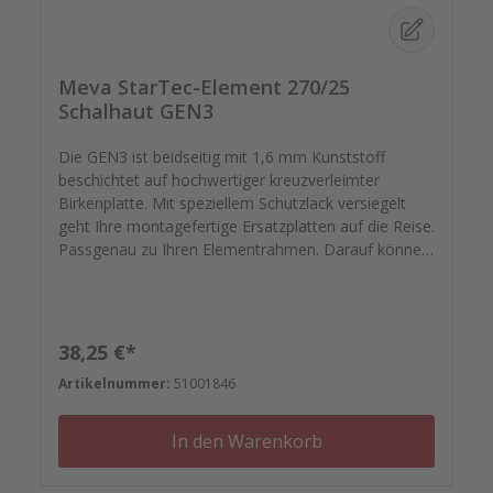
Meva StarTec-Element 270/25
Schalhaut GEN3
Die GEN3 ist beidseitig mit 1,6 mm Kunststoff
beschichtet auf hochwertiger kreuzverleimter
Birkenplatte. Mit speziellem Schutzlack versiegelt
geht Ihre montagefertige Ersatzplatten auf die Reise.
Passgenau zu Ihren Elementrahmen. Darauf können
Sie sich verlassen. Bestellen Sie das komplette
Zubehör zum Sanieren gleich mit. - Von der
Dichtfugenmasse, Nieten, Schrauben,
Kunststoffeinsätzen bis zu Reparaturplättchen.
Regulärer Preis:
38,25 €*
Artikelnummer:
51001846
In den Warenkorb