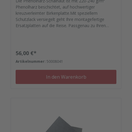
Die Phenolharz-Schalhaut ist mit 220-240 g/m²
Phenolharz beschichtet, auf hochwertiger
kreuzverleimter Birkenplatte.Mit speziellem
Schutzlack versiegelt geht Ihre montagefertige
Ersatzplatten auf die Reise. Passgenau zu Ihren
Elementrahmen. Darauf können Sie sich
verlassen.Bestellen Sie das komplette Zubehör zum
Sanieren gleich mit. - Von der Dichtfugenmasse,
Nieten, Schrauben, Kunststoffeinsätzen bis zu
Regulärer Preis:
56,00 €*
Reparaturplättchen.
Artikelnummer:
50008041
In den Warenkorb