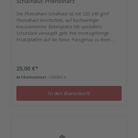
Schalhaut Phenolharz
Die Phenolharz-Schalhaut ist mit 220-240 g/m²
Phenolharz beschichtet, auf hochwertiger
kreuzverleimter Birkenplatte.Mit speziellem
Schutzlack versiegelt geht Ihre montagefertige
Ersatzplatten auf die Reise. Passgenau zu Ihren
Elementrahmen. Darauf können Sie sich
verlassen.Bestellen Sie das komplette Zubehör zum
Sanieren gleich mit. - Von der Dichtfugenmasse,
Nieten, Schrauben, Kunststoffeinsätzen bis zu
Regulärer Preis:
25,00 €*
Reparaturplättchen.
Artikelnummer:
50008016
In den Warenkorb