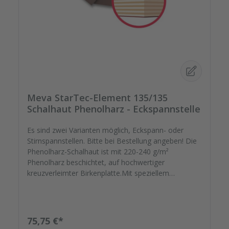
Meva StarTec-Element 135/135
Schalhaut Phenolharz - Eckspannstelle
Es sind zwei Varianten möglich, Eckspann- oder
Stirnspannstellen. Bitte bei Bestellung angeben! Die
Phenolharz-Schalhaut ist mit 220-240 g/m²
Phenolharz beschichtet, auf hochwertiger
kreuzverleimter Birkenplatte.Mit speziellem
Schutzlack versiegelt geht Ihre montagefertige
Ersatzplatten auf die Reise. Passgenau zu Ihren
Elementrahmen. Darauf können Sie sich
verlassen.Bestellen Sie das komplette Zubehör zum
Regulärer Preis:
75,75 €*
Sanieren gleich mit. - Von der Dichtfugenmasse,