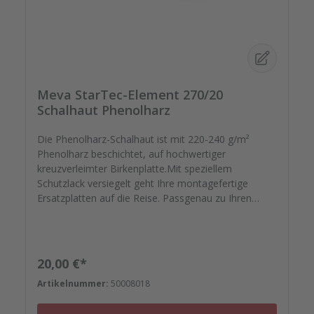
Meva StarTec-Element 270/20
Schalhaut Phenolharz
Die Phenolharz-Schalhaut ist mit 220-240 g/m²
Phenolharz beschichtet, auf hochwertiger
kreuzverleimter Birkenplatte.Mit speziellem
Schutzlack versiegelt geht Ihre montagefertige
Ersatzplatten auf die Reise. Passgenau zu Ihren
Elementrahmen. Darauf können Sie sich
verlassen.Bestellen Sie das komplette Zubehör zum
Sanieren gleich mit. - Von der Dichtfugenmasse,
Nieten, Schrauben, Kunststoffeinsätzen bis zu
Regulärer Preis:
20,00 €*
Reparaturplättchen.
Artikelnummer:
50008018