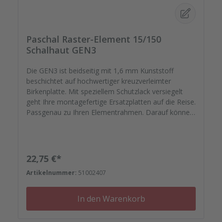
Paschal Raster-Element 15/150
Schalhaut GEN3
Die GEN3 ist beidseitig mit 1,6 mm Kunststoff
beschichtet auf hochwertiger kreuzverleimter
Birkenplatte. Mit speziellem Schutzlack versiegelt
geht Ihre montagefertige Ersatzplatten auf die Reise.
Passgenau zu Ihren Elementrahmen. Darauf können
Sie sich verlassen. Bestellen Sie das komplette
Zubehör zum Sanieren gleich mit. - Von der
Dichtfugenmasse, Nieten, Schrauben,
Kunststoffeinsätzen bis zu Reparaturplättchen.
Regulärer Preis:
22,75 €*
Artikelnummer:
51002407
In den Warenkorb