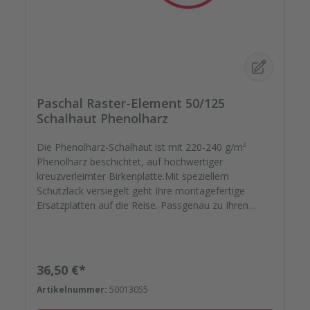
Paschal Raster-Element 50/125
Schalhaut Phenolharz
Die Phenolharz-Schalhaut ist mit 220-240 g/m²
Phenolharz beschichtet, auf hochwertiger
kreuzverleimter Birkenplatte.Mit speziellem
Schutzlack versiegelt geht Ihre montagefertige
Ersatzplatten auf die Reise. Passgenau zu Ihren
Elementrahmen. Darauf können Sie sich
verlassen.Bestellen Sie das komplette Zubehör zum
Sanieren gleich mit. - Von der Dichtfugenmasse,
Nieten, Schrauben, Kunststoffeinsätzen bis zu
Regulärer Preis:
36,50 €*
Reparaturplättchen.
Artikelnummer:
50013055