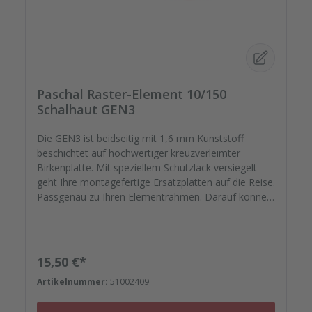
Paschal Raster-Element 10/150
Schalhaut GEN3
Die GEN3 ist beidseitig mit 1,6 mm Kunststoff
beschichtet auf hochwertiger kreuzverleimter
Birkenplatte. Mit speziellem Schutzlack versiegelt
geht Ihre montagefertige Ersatzplatten auf die Reise.
Passgenau zu Ihren Elementrahmen. Darauf können
Sie sich verlassen. Bestellen Sie das komplette
Zubehör zum Sanieren gleich mit. - Von der
Dichtfugenmasse, Nieten, Schrauben,
Kunststoffeinsätzen bis zu Reparaturplättchen.
Regulärer Preis:
15,50 €*
Artikelnummer:
51002409