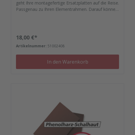
geht Ihre montagefertige Ersatzplatten auf die Reise.
Passgenau zu Ihren Elementrahmen. Darauf können
Sie sich verlassen. Bestellen Sie das komplette
Zubehör zum Sanieren gleich mit. - Von der
Dichtfugenmasse, Nieten, Schrauben,
Kunststoffeinsätzen bis zu Reparaturplättchen.
Regulärer Preis:
18,00 €*
Artikelnummer:
51002408
In den Warenkorb