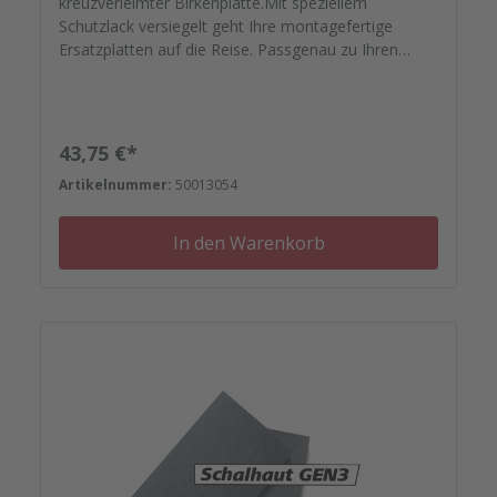
kreuzverleimter Birkenplatte.Mit speziellem
Schutzlack versiegelt geht Ihre montagefertige
Ersatzplatten auf die Reise. Passgenau zu Ihren
Elementrahmen. Darauf können Sie sich
verlassen.Bestellen Sie das komplette Zubehör zum
Sanieren gleich mit. - Von der Dichtfugenmasse,
Nieten, Schrauben, Kunststoffeinsätzen bis zu
Regulärer Preis:
43,75 €*
Reparaturplättchen.
Artikelnummer:
50013054
In den Warenkorb