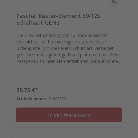
Paschal Raster-Element 50/125
Schalhaut GEN3
Die GEN3 ist beidseitig mit 1,6 mm Kunststoff
beschichtet auf hochwertiger kreuzverleimter
Birkenplatte. Mit speziellem Schutzlack versiegelt
geht Ihre montagefertige Ersatzplatten auf die Reise.
Passgenau zu Ihren Elementrahmen. Darauf können
Sie sich verlassen. Bestellen Sie das komplette
Zubehör zum Sanieren gleich mit. - Von der
Dichtfugenmasse, Nieten, Schrauben,
Kunststoffeinsätzen bis zu Reparaturplättchen.
Regulärer Preis:
39,75 €*
Artikelnummer:
51002379
In den Warenkorb