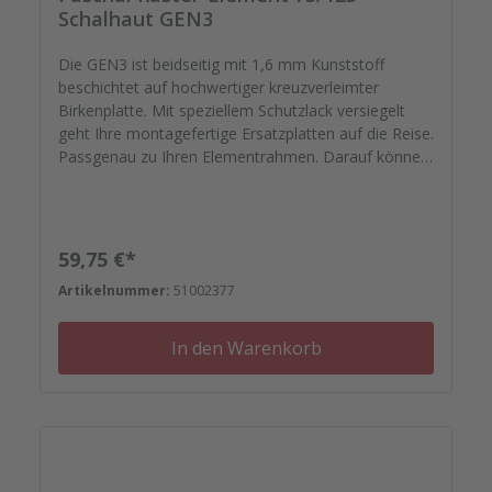
Schalhaut GEN3
Die GEN3 ist beidseitig mit 1,6 mm Kunststoff
beschichtet auf hochwertiger kreuzverleimter
Birkenplatte. Mit speziellem Schutzlack versiegelt
geht Ihre montagefertige Ersatzplatten auf die Reise.
Passgenau zu Ihren Elementrahmen. Darauf können
Sie sich verlassen. Bestellen Sie das komplette
Zubehör zum Sanieren gleich mit. - Von der
Dichtfugenmasse, Nieten, Schrauben,
Kunststoffeinsätzen bis zu Reparaturplättchen.
Regulärer Preis:
59,75 €*
Artikelnummer:
51002377
In den Warenkorb