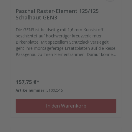
Paschal Raster-Element 125/125
Schalhaut GEN3
Die GEN3 ist beidseitig mit 1,6 mm Kunststoff
beschichtet auf hochwertiger kreuzverleimter
Birkenplatte. Mit speziellem Schutzlack versiegelt
geht Ihre montagefertige Ersatzplatten auf die Reise.
Passgenau zu Ihren Elementrahmen. Darauf können
Sie sich verlassen. Bestellen Sie das komplette
Zubehör zum Sanieren gleich mit. - Von der
Dichtfugenmasse, Nieten, Schrauben,
Kunststoffeinsätzen bis zu Reparaturplättchen.
Regulärer Preis:
157,75 €*
Artikelnummer:
51002515
In den Warenkorb