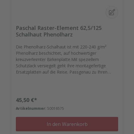
Paschal Raster-Element 62,5/125
Schalhaut Phenolharz
Die Phenolharz-Schalhaut ist mit 220-240 g/m²
Phenolharz beschichtet, auf hochwertiger
kreuzverleimter Birkenplatte.Mit speziellem
Schutzlack versiegelt geht Ihre montagefertige
Ersatzplatten auf die Reise. Passgenau zu Ihren
Elementrahmen. Darauf können Sie sich
verlassen.Bestellen Sie das komplette Zubehör zum
Sanieren gleich mit. - Von der Dichtfugenmasse,
Nieten, Schrauben, Kunststoffeinsätzen bis zu
Regulärer Preis:
45,50 €*
Reparaturplättchen.
Artikelnummer:
50016575
In den Warenkorb