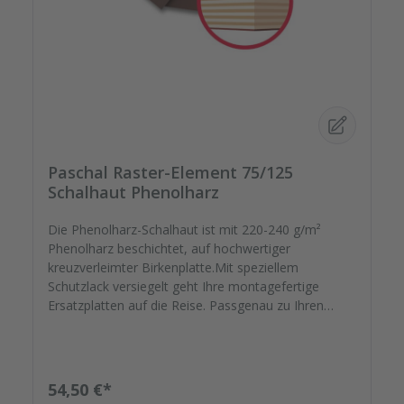
Paschal Raster-Element 75/125
Schalhaut Phenolharz
Die Phenolharz-Schalhaut ist mit 220-240 g/m²
Phenolharz beschichtet, auf hochwertiger
kreuzverleimter Birkenplatte.Mit speziellem
Schutzlack versiegelt geht Ihre montagefertige
Ersatzplatten auf die Reise. Passgenau zu Ihren
Elementrahmen. Darauf können Sie sich
verlassen.Bestellen Sie das komplette Zubehör zum
Sanieren gleich mit. - Von der Dichtfugenmasse,
Nieten, Schrauben, Kunststoffeinsätzen bis zu
Regulärer Preis:
54,50 €*
Reparaturplättchen.