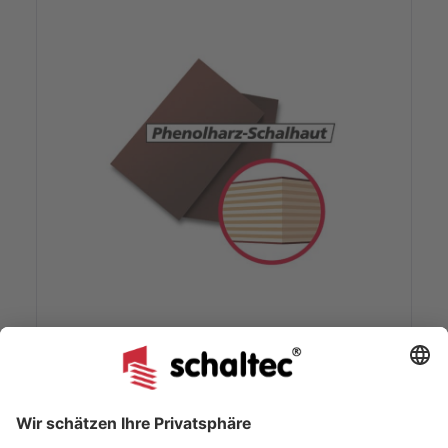
Paschal Raster-Element 45/125
Schalhaut Phenolharz