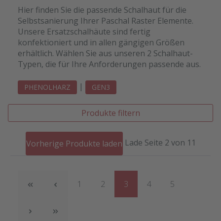
Hier finden Sie die passende Schalhaut für die
Selbstsanierung Ihrer Paschal Raster Elemente.
Unsere Ersatzschalhäute sind fertig
konfektioniert und in allen gängigen Größen
erhältlich. Wählen Sie aus unseren 2 Schalhaut-
Typen, die für Ihre Anforderungen passende aus.
|
PHENOLHARZ
GEN3
Produkte filtern
Lade Seite 2 von 11
Vorherige Produkte laden
Seite
Seite
Seite
Seite
Seite
1
2
3
4
5