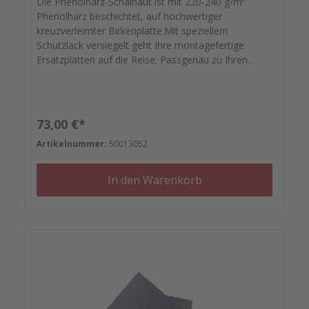
Die Phenolharz-Schalhaut ist mit 220-240 g/m²
Phenolharz beschichtet, auf hochwertiger
kreuzverleimter Birkenplatte.Mit speziellem
Schutzlack versiegelt geht Ihre montagefertige
Ersatzplatten auf die Reise. Passgenau zu Ihren
Elementrahmen. Darauf können Sie sich
verlassen.Bestellen Sie das komplette Zubehör zum
Sanieren gleich mit. - Von der Dichtfugenmasse,
Nieten, Schrauben, Kunststoffeinsätzen bis zu
Regulärer Preis:
73,00 €*
Reparaturplättchen.
Artikelnummer:
50013052
In den Warenkorb