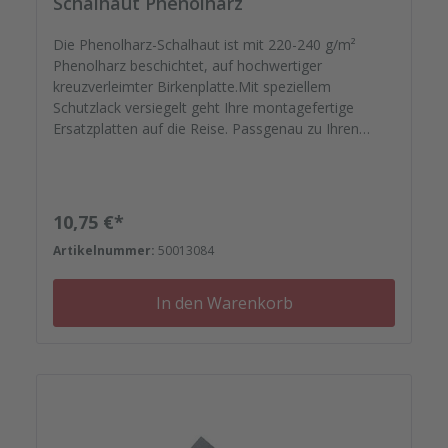
Schalhaut Phenolharz
Die Phenolharz-Schalhaut ist mit 220-240 g/m²
Phenolharz beschichtet, auf hochwertiger
kreuzverleimter Birkenplatte.Mit speziellem
Schutzlack versiegelt geht Ihre montagefertige
Ersatzplatten auf die Reise. Passgenau zu Ihren
Elementrahmen. Darauf können Sie sich
verlassen.Bestellen Sie das komplette Zubehör zum
Sanieren gleich mit. - Von der Dichtfugenmasse,
Nieten, Schrauben, Kunststoffeinsätzen bis zu
Regulärer Preis:
10,75 €*
Reparaturplättchen.
Artikelnummer:
50013084
In den Warenkorb