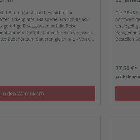
mit 1,6 mm Kunststoff beschichtet auf
Die GEN3 ist
te. Mit speziellem Schutzlack
hochwertiger
agefertige Ersatzplatten auf die Reise.
versiegelt g
entrahmen. Darauf können Sie sich verlassen.
Passgenau z
tte Zubehör zum Sanieren gleich mit. - Von der
Bestellen S
, Schrauben, Kunststoffeinsätzen bis zu
Dichtfugenm
Reparaturpl
Regulärer
77,50 €*
7
Artikelnum
In den Warenkorb