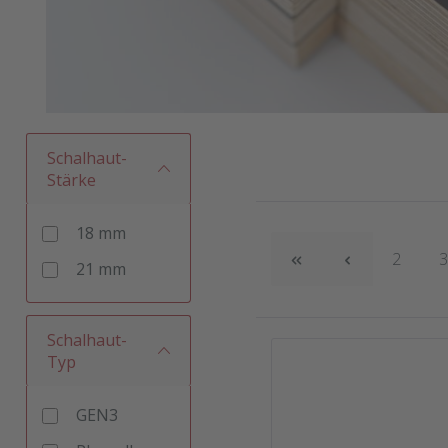
Schalhaut-
Stärke
18 mm
Seite
S
2
21 mm
Schalhaut-
Typ
GEN3