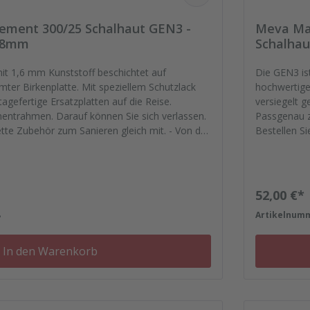
ment 300/25 Schalhaut GEN3 -
Meva Ma
 18mm
Schalhau
mit 1,6 mm Kunststoff beschichtet auf
Die GEN3 ist
te. Mit speziellem Schutzlack
hochwertiger kreuzv
agefertige Ersatzplatten auf die Reise.
versiegelt g
entrahmen. Darauf können Sie sich verlassen.
Passgenau z
tte Zubehör zum Sanieren gleich mit. - Von der
Bestellen S
, Schrauben, Kunststoffeinsätzen bis zu
Dichtfugenm
Reparaturpl
Regulärer
52,00 €*
8
Artikelnum
In den Warenkorb