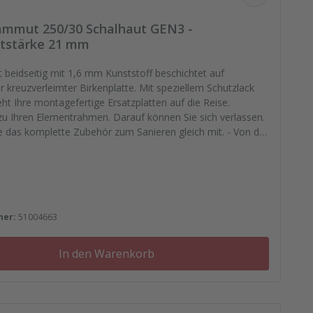
mmut 250/30 Schalhaut GEN3 -
tstärke 21 mm
 beidseitig mit 1,6 mm Kunststoff beschichtet auf
erleimter Birkenplatte. Mit speziellem Schutzlack
eht Ihre montagefertige Ersatzplatten auf die Reise.
u Ihren Elementrahmen. Darauf können Sie sich verlassen.
ie das komplette Zubehör zum Sanieren gleich mit. - Von der
asse, Nieten, Schrauben, Kunststoffeinsätzen bis zu
ättchen.
 Preis:
mer:
51004663
In den Warenkorb