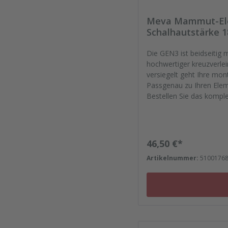
Meva Mammut-Ele
Schalhautstärke
Die GEN3 ist beidseitig 
hochwertiger kreuzverleimter Birkenplat
versiegelt geht Ihre mont
Passgenau zu Ihren Elem
Bestellen Sie das komple
Dichtfugenmasse, Nieten
Reparaturplättchen.
Regulärer Preis:
46,50 €*
Artikelnummer:
5100176