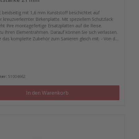
 beidseitig mit 1,6 mm Kunststoff beschichtet auf
 kreuzverleimter Birkenplatte. Mit speziellem Schutzlack
eht Ihre montagefertige Ersatzplatten auf die Reise.
u Ihren Elementrahmen. Darauf können Sie sich verlassen.
ie das komplette Zubehör zum Sanieren gleich mit. - Von der
asse, Nieten, Schrauben, Kunststoffeinsätzen bis zu
ättchen.
 Preis:
mer:
51004662
In den Warenkorb