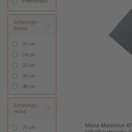
Phenolharz
Schalungs-
Breite
20 cm
24 cm
25 cm
30 cm
40 cm
45 cm
Schalungs-
49 cm
Höhe
50 cm
Meva Mammut-Ele
75 cm
55 cm
Schalhautstärke