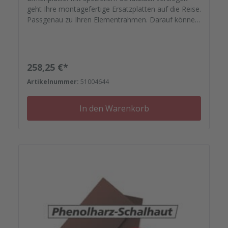
geht Ihre montagefertige Ersatzplatten auf die Reise.
Passgenau zu Ihren Elementrahmen. Darauf können
Sie sich verlassen. Bestellen Sie das komplette
Zubehör zum Sanieren gleich mit. - Von der
Dichtfugenmasse, Nieten, Schrauben,
Kunststoffeinsätzen bis zu Reparaturplättchen.
Regulärer Preis:
258,25 €*
Artikelnummer:
51004644
In den Warenkorb