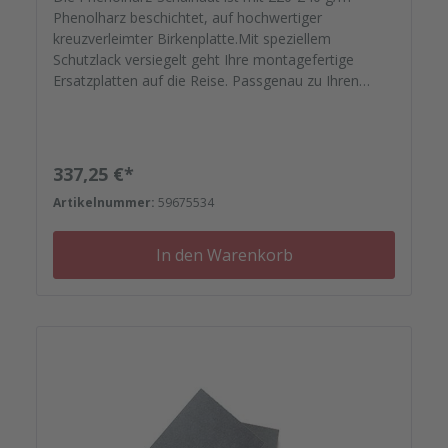
Phenolharz beschichtet, auf hochwertiger
kreuzverleimter Birkenplatte.Mit speziellem
Schutzlack versiegelt geht Ihre montagefertige
Ersatzplatten auf die Reise. Passgenau zu Ihren
Elementrahmen. Darauf können Sie sich
verlassen.Bestellen Sie das komplette Zubehör zum
Sanieren gleich mit. - Von der Dichtfugenmasse,
Nieten, Schrauben, Kunststoffeinsätzen bis zu
Regulärer Preis:
337,25 €*
Reparaturplättchen. Diese Schalhaut besteht
Artikelnummer:
59675534
aufgrund ihrer Größe aus einer zweigeteilten Platte
mit V-Nut.
In den Warenkorb