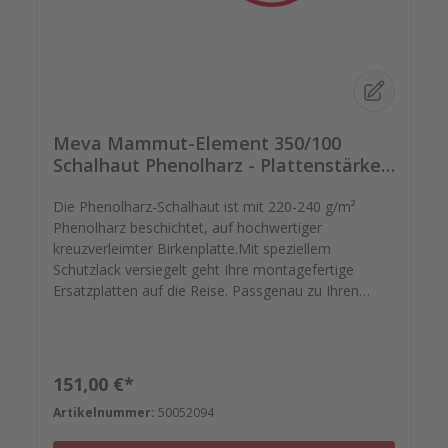
Meva Mammut-Element 350/100
Schalhaut Phenolharz - Plattenstärke
18mm
Die Phenolharz-Schalhaut ist mit 220-240 g/m²
Phenolharz beschichtet, auf hochwertiger
kreuzverleimter Birkenplatte.Mit speziellem
Schutzlack versiegelt geht Ihre montagefertige
Ersatzplatten auf die Reise. Passgenau zu Ihren
Elementrahmen. Darauf können Sie sich
verlassen.Bestellen Sie das komplette Zubehör zum
Sanieren gleich mit. - Von der Dichtfugenmasse,
Nieten, Schrauben, Kunststoffeinsätzen bis zu
Regulärer Preis:
151,00 €*
Reparaturplättchen.
Artikelnummer:
50052094