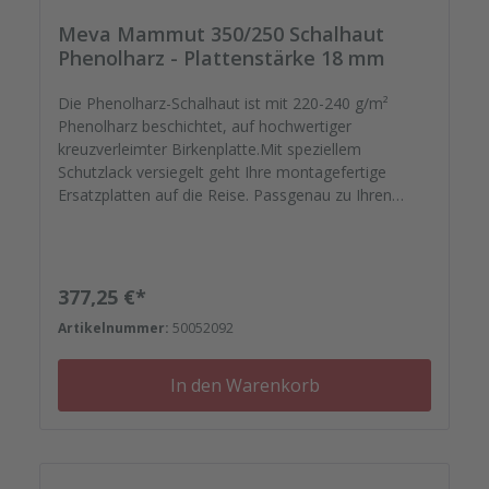
Meva Mammut 350/250 Schalhaut
Phenolharz - Plattenstärke 18 mm
Die Phenolharz-Schalhaut ist mit 220-240 g/m²
Phenolharz beschichtet, auf hochwertiger
kreuzverleimter Birkenplatte.Mit speziellem
Schutzlack versiegelt geht Ihre montagefertige
Ersatzplatten auf die Reise. Passgenau zu Ihren
Elementrahmen. Darauf können Sie sich
verlassen.Bestellen Sie das komplette Zubehör zum
Sanieren gleich mit. - Von der Dichtfugenmasse,
Nieten, Schrauben, Kunststoffeinsätzen bis zu
Regulärer Preis:
377,25 €*
Reparaturplättchen. Diese Schalhaut besteht
Artikelnummer:
50052092
aufgrund ihrer Größe aus einer zweigeteilten Platte
mit V-Nut.
In den Warenkorb