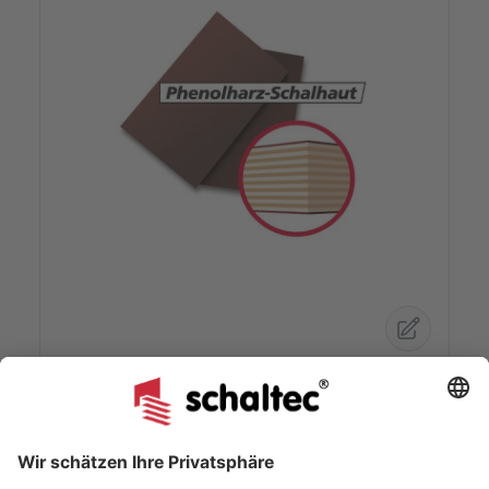
Meva Mammut-Element 350/75
Schalhaut Phenolharz - Plattenstärke
18mm
Die Phenolharz-Schalhaut ist mit 220-240 g/m²
Phenolharz beschichtet, auf hochwertiger