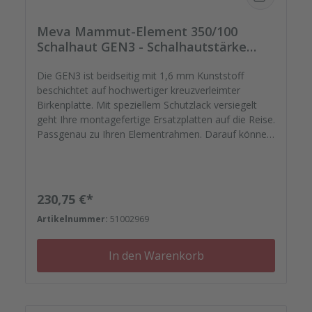
Meva Mammut-Element 350/100
Schalhaut GEN3 - Schalhautstärke
18mm
Die GEN3 ist beidseitig mit 1,6 mm Kunststoff
beschichtet auf hochwertiger kreuzverleimter
Birkenplatte. Mit speziellem Schutzlack versiegelt
geht Ihre montagefertige Ersatzplatten auf die Reise.
Passgenau zu Ihren Elementrahmen. Darauf können
Sie sich verlassen. Bestellen Sie das komplette
Zubehör zum Sanieren gleich mit. - Von der
Dichtfugenmasse, Nieten, Schrauben,
Kunststoffeinsätzen bis zu Reparaturplättchen.
Regulärer Preis:
230,75 €*
Artikelnummer:
51002969
In den Warenkorb