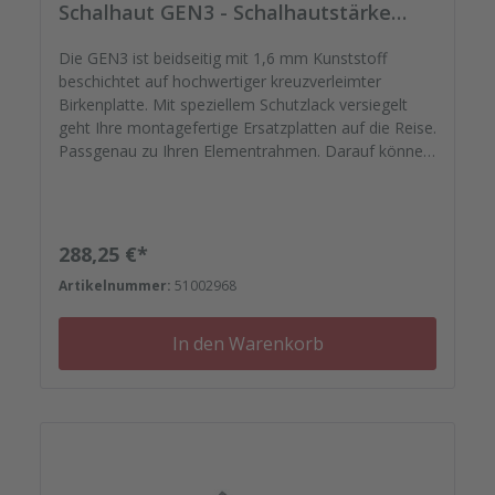
Schalhaut GEN3 - Schalhautstärke
18mm
Die GEN3 ist beidseitig mit 1,6 mm Kunststoff
beschichtet auf hochwertiger kreuzverleimter
Birkenplatte. Mit speziellem Schutzlack versiegelt
geht Ihre montagefertige Ersatzplatten auf die Reise.
Passgenau zu Ihren Elementrahmen. Darauf können
Sie sich verlassen. Bestellen Sie das komplette
Zubehör zum Sanieren gleich mit. - Von der
Dichtfugenmasse, Nieten, Schrauben,
Kunststoffeinsätzen bis zu Reparaturplättchen.
Regulärer Preis:
288,25 €*
Artikelnummer:
51002968
In den Warenkorb