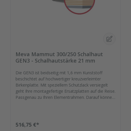
Meva Mammut 300/250 Schalhaut
GEN3 - Schalhautstärke 21 mm
Die GEN3 ist beidseitig mit 1,6 mm Kunststoff
beschichtet auf hochwertiger kreuzverleimter
Birkenplatte. Mit speziellem Schutzlack versiegelt
geht Ihre montagefertige Ersatzplatten auf die Reise.
Passgenau zu Ihren Elementrahmen. Darauf können
Sie sich verlassen. Bestellen Sie das komplette
Zubehör zum Sanieren gleich mit. - Von der
Dichtfugenmasse, Nieten, Schrauben,
Kunststoffeinsätzen bis zu Reparaturplättchen. Diese
Regulärer Preis:
516,75 €*
Schalhaut besteht aufgrund ihrer Größe aus einer