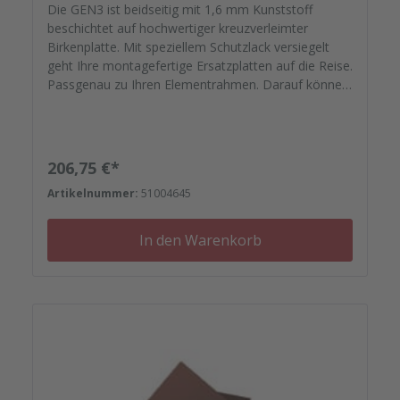
Die GEN3 ist beidseitig mit 1,6 mm Kunststoff
beschichtet auf hochwertiger kreuzverleimter
Birkenplatte. Mit speziellem Schutzlack versiegelt
geht Ihre montagefertige Ersatzplatten auf die Reise.
Passgenau zu Ihren Elementrahmen. Darauf können
Sie sich verlassen. Bestellen Sie das komplette
Zubehör zum Sanieren gleich mit. - Von der
Dichtfugenmasse, Nieten, Schrauben,
Kunststoffeinsätzen bis zu Reparaturplättchen.
Regulärer Preis:
206,75 €*
Artikelnummer:
51004645
In den Warenkorb