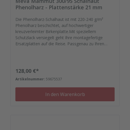
Meva Mammut 300/95 Schalhaut
Phenolharz - Plattenstärke 21 mm
Die Phenolharz-Schalhaut ist mit 220-240 g/m²
Phenolharz beschichtet, auf hochwertiger
kreuzverleimter Birkenplatte.Mit speziellem
Schutzlack versiegelt geht Ihre montagefertige
Ersatzplatten auf die Reise. Passgenau zu Ihren
Elementrahmen. Darauf können Sie sich
verlassen.Bestellen Sie das komplette Zubehör zum
Sanieren gleich mit. - Von der Dichtfugenmasse,
Nieten, Schrauben, Kunststoffeinsätzen bis zu
Regulärer Preis:
128,00 €*
Reparaturplättchen.
Artikelnummer:
59675537
In den Warenkorb