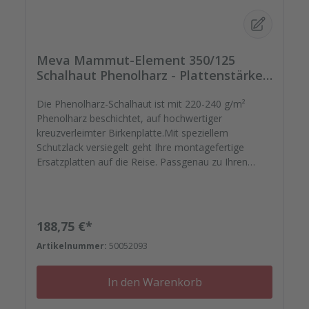
Meva Mammut-Element 350/125
Schalhaut Phenolharz - Plattenstärke
18mm
Die Phenolharz-Schalhaut ist mit 220-240 g/m²
Phenolharz beschichtet, auf hochwertiger
kreuzverleimter Birkenplatte.Mit speziellem
Schutzlack versiegelt geht Ihre montagefertige
Ersatzplatten auf die Reise. Passgenau zu Ihren
Elementrahmen. Darauf können Sie sich
verlassen.Bestellen Sie das komplette Zubehör zum
Sanieren gleich mit. - Von der Dichtfugenmasse,
Nieten, Schrauben, Kunststoffeinsätzen bis zu
Regulärer Preis:
188,75 €*
Reparaturplättchen.
Artikelnummer:
50052093
In den Warenkorb