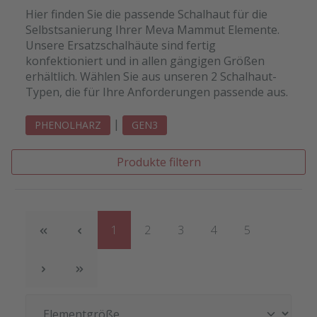
Hier finden Sie die passende Schalhaut für die
Selbstsanierung Ihrer Meva Mammut Elemente.
Unsere Ersatzschalhäute sind fertig
konfektioniert und in allen gängigen Größen
erhältlich. Wählen Sie aus unseren 2 Schalhaut-
Typen, die für Ihre Anforderungen passende aus.
|
PHENOLHARZ
GEN3
Produkte filtern
Seite
Seite
Seite
Seite
Seite
1
2
3
4
5