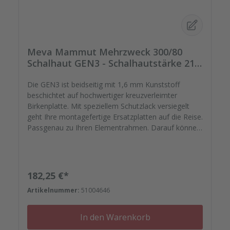
Meva Mammut Mehrzweck 300/80
Schalhaut GEN3 - Schalhautstärke 21
mm
Die GEN3 ist beidseitig mit 1,6 mm Kunststoff
beschichtet auf hochwertiger kreuzverleimter
Birkenplatte. Mit speziellem Schutzlack versiegelt
geht Ihre montagefertige Ersatzplatten auf die Reise.
Passgenau zu Ihren Elementrahmen. Darauf können
Sie sich verlassen. Bestellen Sie das komplette
Zubehör zum Sanieren gleich mit. - Von der
Dichtfugenmasse, Nieten, Schrauben,
Kunststoffeinsätzen bis zu Reparaturplättchen.
Regulärer Preis:
182,25 €*
Artikelnummer:
51004646
In den Warenkorb