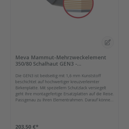
Meva Mammut-Mehrzweckelement
350/80 Schalhaut GEN3 -
Schalhautstärke 18mm
Die GEN3 ist beidseitig mit 1,6 mm Kunststoff
beschichtet auf hochwertiger kreuzverleimter
Birkenplatte. Mit speziellem Schutzlack versiegelt
geht Ihre montagefertige Ersatzplatten auf die Reise.
Passgenau zu Ihren Elementrahmen. Darauf können
Sie sich verlassen. Bestellen Sie das komplette
Zubehör zum Sanieren gleich mit. - Von der
Dichtfugenmasse, Nieten, Schrauben,
Kunststoffeinsätzen bis zu Reparaturplättchen.
Regulärer Preis:
203,50 €*